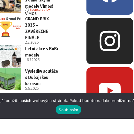
modely Vimos!
Sponsored by
VIMOS
GRAND PRIX
2025 –
ZÁVĚREČNÉ
FINÁLE
2.2.2026
Letní akce s BuBi
modely
16.7.2025
Výsledky soutěže
s Dubajskou
karosou
5.6.2025
jší použití našich webových stránek. Pokud budete nadále prohlížet naš
Souhlasím
 i fotografií bez písemného souhlasu.