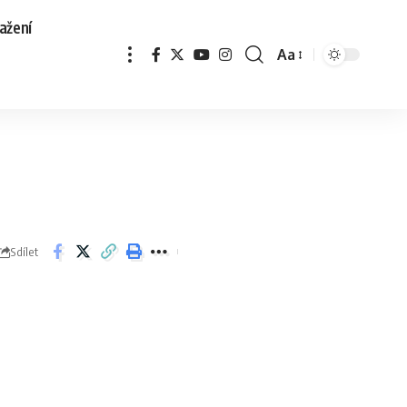
ažení
Aa
Sdílet