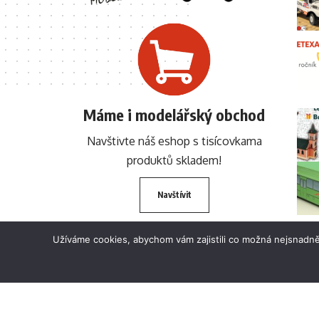
Máme i modelářský obchod
Navštivte náš eshop s tisícovkama
produktů skladem!
Navštívit
Užíváme cookies, abychom vám zajistili co možná nejsnadně
© 2024 BETEXA.cz Všechna práva vyhrazena. Zákaz používání textů