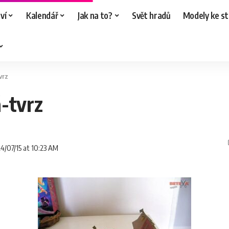
ví
Kalendář
Jak na to?
Svět hradů
Modely ke st
vrz
-tvrz
24/07/15 at 10:23 AM