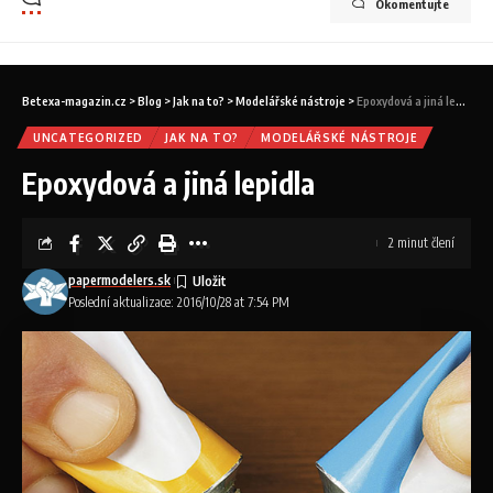
Okomentujte
Betexa-magazin.cz
>
Blog
>
Jak na to?
>
Modelářské nástroje
>
Epoxydová a jiná lepidla
UNCATEGORIZED
JAK NA TO?
MODELÁŘSKÉ NÁSTROJE
Epoxydová a jiná lepidla
2 minut člení
papermodelers.sk
Poslední aktualizace: 2016/10/28 at 7:54 PM