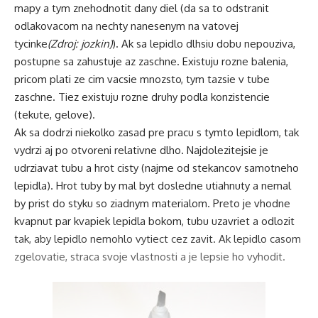
mapy a tym znehodnotit dany diel (da sa to odstranit
odlakovacom na nechty nanesenym na vatovej
Mohlo by se Vám líbit
tycinke
(Zdroj: jozkin)
). Ak sa lepidlo dlhsiu dobu nepouziva,
postupne sa zahustuje az zaschne. Existuju rozne balenia,
II-5. Tvarování terénu (styrodur a základ modelu)
II-4. Od plánků ke krajině – vrstevnice a příprava
pricom plati ze cim vacsie mnozsto, tym tazsie v tube
I-3. Hledání pravdy o středověku (kde končí fakta)
zaschne. Tiez existuju rozne druhy podla konzistencie
I-2. Model jako svět – proč je důležitá atmosféra
(tekute, gelove).
I-1. Proč stavím hrady a proč je nedělám za peníze
Ak sa dodrzi niekolko zasad pre pracu s tymto lepidlom, tak
vydrzi aj po otvoreni relativne dlho. Najdolezitejsie je
udrziavat tubu a hrot cisty (najme od stekancov samotneho
Facebook
lepidla). Hrot tuby by mal byt dosledne utiahnuty a nemal
by prist do styku so ziadnym materialom. Preto je vhodne
kvapnut par kvapiek lepidla bokom, tubu uzavriet a odlozit
Co si myslíte?
tak, aby lepidlo nemohlo vytiect cez zavit. Ak lepidlo casom
zgelovatie, straca svoje vlastnosti a je lepsie ho vyhodit.
Úžasný
Děkuji!
Paráda
Doporučuji
Překvapilo mě to
Nebavilo mě to
0
1
0
0
0
0