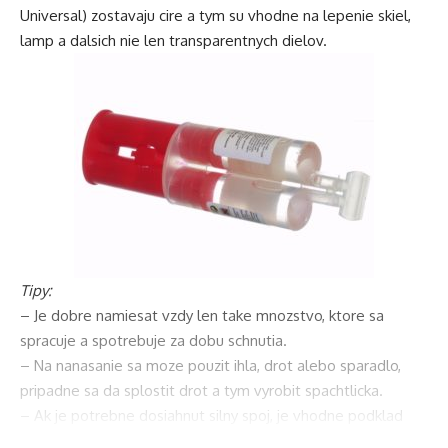
Universal) zostavaju cire a tym su vhodne na lepenie skiel,
lamp a dalsich nie len transparentnych dielov.
Tipy:
– Je dobre namiesat vzdy len take mnozstvo, ktore sa
spracuje a spotrebuje za dobu schnutia.
– Na nanasanie sa moze pouzit ihla, drot alebo sparadlo,
pripadne sa da splostit drot a tym vyrobit spachtlicka.
– Ak je potrebne dosiahnut silny spoj, je vhodne podklad
riadne ocistit, pripadne zdrsnit a odmastit.