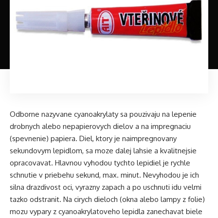
BCG lepidla su zaujimavou nahradou za disperzne lepidla,
maju podobnu konzistenciu, ale aj v tekutom stave su cire.
Po zaschnuti zostavaju uplne priehladne.
Odborne nazyvane cyanoakrylaty sa pouzivaju na lepenie
drobnych alebo nepapierovych dielov a na impregnaciu
Tipy:
(spevnenie) papiera. Diel, ktory je naimpregnovany
– Klovatina alebo lepiace pasty (Drago) nie su vhodne na
sekundovym lepidlom, sa moze dalej lahsie a kvalitnejsie
lepenie modelov.
opracovavat. Hlavnou vyhodou tychto lepidiel je rychle
– Pri skusani novych druhov lepidiel je vhodne ich najprv
schnutie v priebehu sekund, max. minut. Nevyhodou je ich
„otestovat“ na necisto a az potom pouzit na model.
silna drazdivost oci, vyrazny zapach a po uschnuti idu velmi
– Lepidlo BCG je mozne pouzit na impregnaciu celeho
tazko odstranit. Na cirych dieloch (okna alebo lampy z folie)
modelu (atramentova tlac) este pred vyrezanim dielov.
mozu vypary z cyanoakrylatoveho lepidla zanechavat biele
(Zdroj: Sasko)