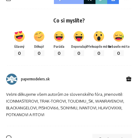
Co si myslíte?
Úžasný
Děkuji!
Paráda
Doporučuji
Překvapilo mě to
Nebavilo mě to
0
0
0
0
0
0
papermodelers.sk
Velmi děkujeme všem autorům ze slovenského fóra, jmenovitě:
ICONMASTEROVI, TRAK-TOROVI, TOUDIMU_SK, WANRAYENOVI,
BLACKANGELOVI, PISHOVI66, SONYMU, IVANTOVI, HLAVOVIXXII,
POTKANOVI A FITOVI