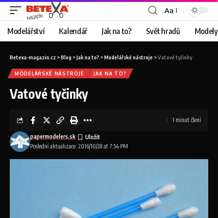
Aa
Modelářství
Kalendář
Jak na to?
Svět hradů
Modely 
Betexa-magazin.cz
>
Blog
>
Jak na to?
>
Modelářské nástroje
>
Vatové tyčinky
MODELÁŘSKÉ NÁSTROJE
JAK NA TO?
Vatové tyčinky
1 minut člení
papermodelers.sk
Poslední aktualizace: 2016/10/28 at 7:54 PM