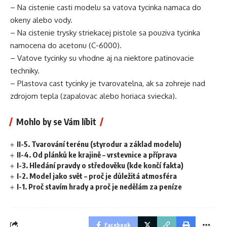
– Na cistenie casti modelu sa vatova tycinka namaca do
okeny alebo vody.
– Na cistenie trysky striekacej pistole sa pouziva tycinka
namocena do acetonu (C-6000).
– Vatove tycinky su vhodne aj na niektore patinovacie
techniky.
– Plastova cast tycinky je tvarovatelna, ak sa zohreje nad
zdrojom tepla (zapalovac alebo horiaca sviecka).
Mohlo by se Vám líbit
II-5. Tvarování terénu (styrodur a základ modelu)
II-4. Od plánků ke krajině – vrstevnice a příprava
I-3. Hledání pravdy o středověku (kde končí fakta)
I-2. Model jako svět – proč je důležitá atmosféra
I-1. Proč stavím hrady a proč je nedělám za peníze
Facebook