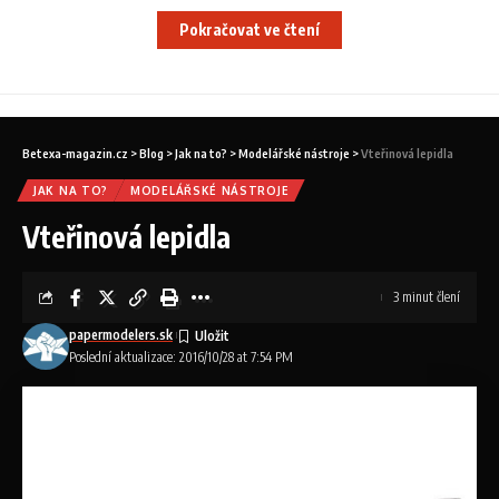
Pokračovat ve čtení
Contents
Betexa-magazin.cz
>
Blog
>
Jak na to?
>
Modelářské nástroje
>
Vteřinová lepidla
Epoxidová lepidla
JAK NA TO?
MODELÁŘSKÉ NÁSTROJE
Ostatní lepidla
Vteřinová lepidla
Ostatní lepidla
3 minut člení
Na trhu existuje vela inych druhov lepidiel, z ktorych niektore
papermodelers.sk
Poslední aktualizace: 2016/10/28 at 7:54 PM
su vhodne aj na modelarske ucely.
Lepidla na acetonovej baze (Kanagon) schnu rychlo a
nevlnia papier, maju vsak svoj specificky prenikavy zapach.
Kontaktne lepidla (Chemopren) sa daju vyuzit na lepenie
okien a vyplni.