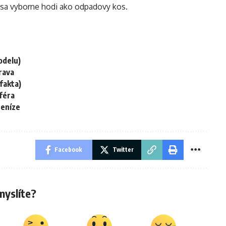
 sa vyborne hodi ako odpadovy kos.
odelu)
prava
 fakta)
sféra
peníze
Facebook
Twitter
myslíte?