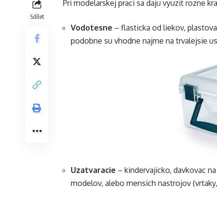
Pri modelarskej praci sa daju vyuzit rozne k
Sdílet
Vodotesne
– flasticka od liekov, plastov
podobne su vhodne najme na trvalejsie us
Uzatvaracie
– kindervajicko, davkovac na
modelov, alebo mensich nastrojov (vrtaky, 