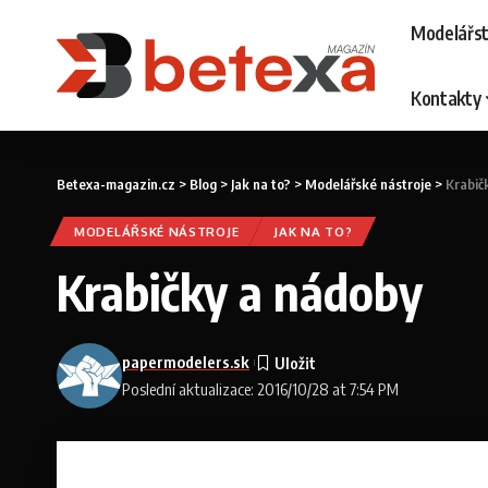
Modelářst
Kontakty
Betexa-magazin.cz
>
Blog
>
Jak na to?
>
Modelářské nástroje
>
Krabič
MODELÁŘSKÉ NÁSTROJE
JAK NA TO?
Krabičky a nádoby
papermodelers.sk
Poslední aktualizace: 2016/10/28 at 7:54 PM