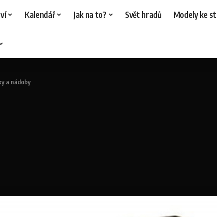
ví
Kalendář
Jak na to?
Svět hradů
Modely ke st
ky a nádoby