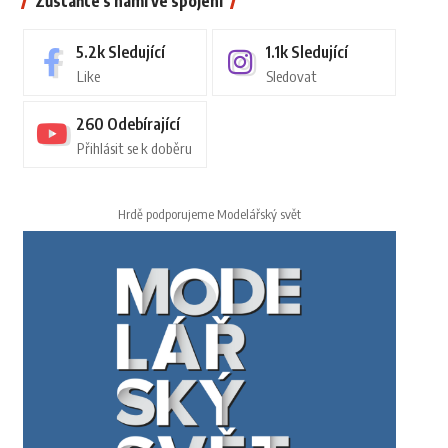
Zůstaňte s námi ve spojení
5.2k
Sledující
1.1k
Sledující
Like
Sledovat
260
Odebírající
Přihlásit se k doběru
Hrdě podporujeme Modelářský svět