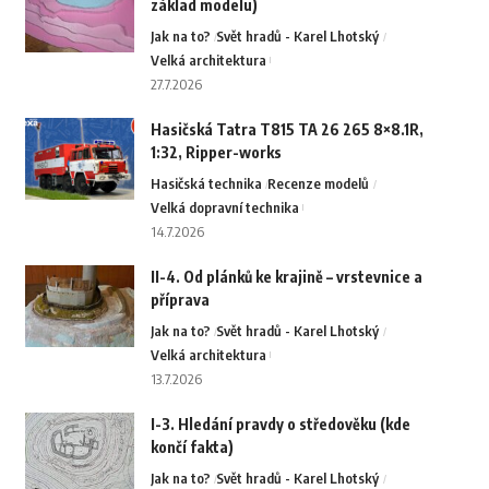
základ modelu)
Jak na to?
Svět hradů - Karel Lhotský
Velká architektura
27.7.2026
Hasičská Tatra T815 TA 26 265 8×8.1R,
1:32, Ripper-works
Hasičská technika
Recenze modelů
Velká dopravní technika
14.7.2026
II-4. Od plánků ke krajině – vrstevnice a
příprava
Jak na to?
Svět hradů - Karel Lhotský
Velká architektura
13.7.2026
I-3. Hledání pravdy o středověku (kde
končí fakta)
Jak na to?
Svět hradů - Karel Lhotský