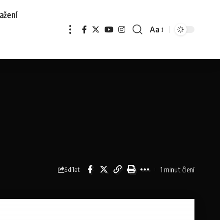
ažení
Aa
1 minut člení
Sdílet