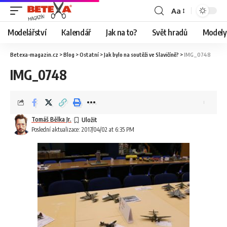
Aa
Modelářství
Kalendář
Jak na to?
Svět hradů
Modely 
Betexa-magazin.cz
>
Blog
>
Ostatní
>
Jak bylo na soutěži ve Slavičíně?
>
IMG_0748
IMG_0748
Tomáš Bělka Jr.
Poslední aktualizace: 2017/04/02 at 6:35 PM