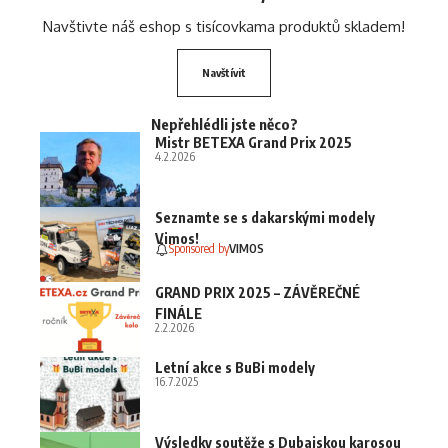
Navštivte náš eshop s tisícovkama produktů skladem!
Navštívit
Nepřehlédli jste něco?
Mistr BETEXA Grand Prix 2025
4.2.2026
Seznamte se s dakarskými modely
Vimos!
Sponsored by
VIMOS
GRAND PRIX 2025 – ZÁVĚREČNÉ
FINÁLE
2.2.2026
Letní akce s BuBi modely
16.7.2025
Výsledky soutěže s Dubajskou karosou