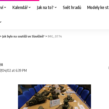
ví
Kalendář
Jak na to?
Svět hradů
Modely ke st
>
Jak bylo na soutěži ve Slavičíně?
>
IMG_0774
17/04/02 at 6:39 PM