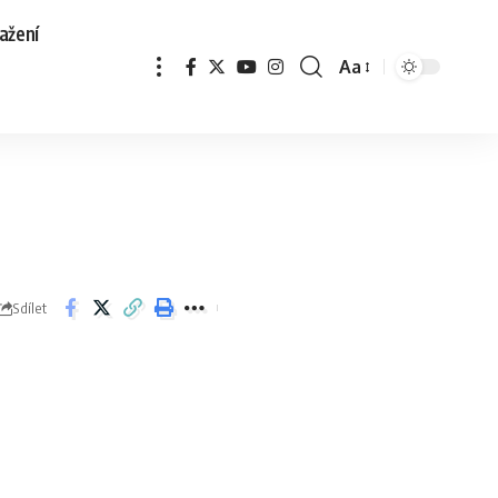
ažení
Aa
Sdílet