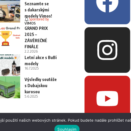
Seznamte se
s dakarskými
modely Vimos!
Sponsored by
VIMOS
GRAND PRIX
2025 –
ZÁVĚREČNÉ
FINÁLE
2.2.2026
Letní akce s BuBi
modely
16.7.2025
Výsledky soutěže
s Dubajskou
karosou
5.6.2025
jší použití našich webových stránek. Pokud budete nadále prohlížet naš
Souhlasím