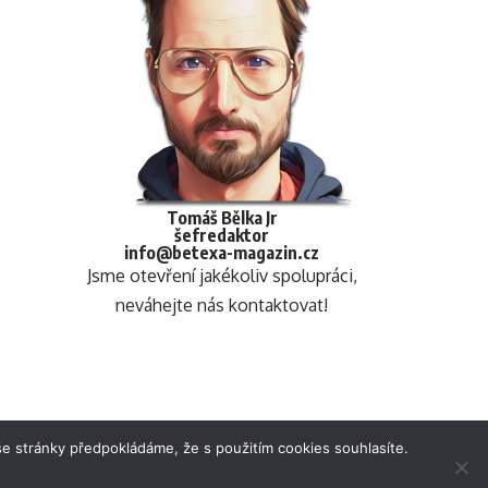
Tomáš Bělka Jr
šefredaktor
info@betexa-magazin.cz
Jsme otevření jakékoliv spolupráci,
neváhejte nás kontaktovat!
e stránky předpokládáme, že s použitím cookies souhlasíte.