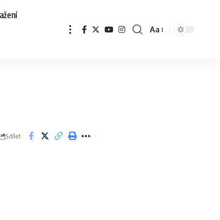
ažení
Aa
Sdílet