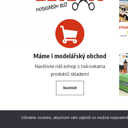
Máme i modelářský obchod
Navštivte náš eshop s tisícovkama
produktů skladem!
Navštívit
Užíváme cookies, abychom vám zajistili co možná nejsnadně