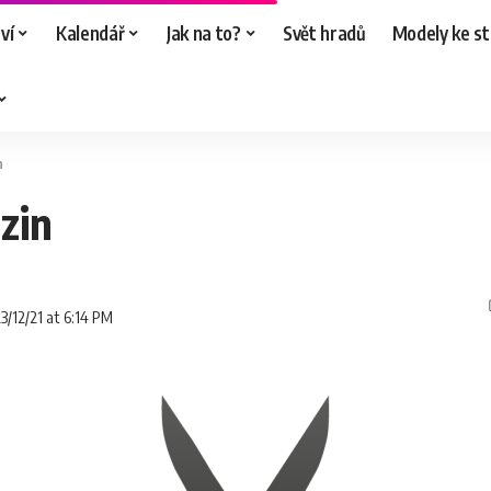
ví
Kalendář
Jak na to?
Svět hradů
Modely ke st
n
zin
3/12/21 at 6:14 PM