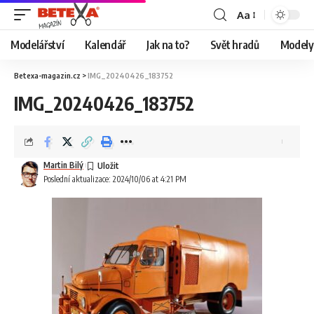
Aa
Modelářství
Kalendář
Jak na to?
Svět hradů
Modely 
Betexa-magazin.cz
>
IMG_20240426_183752
IMG_20240426_183752
Martin Bilý
Poslední aktualizace: 2024/10/06 at 4:21 PM