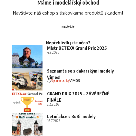
Máme i modelářský obchod
Navštivte náš eshop s tisícovkama produktů skladem!
Navštívit
Nepřehlédli jste něco?
Mistr BETEXA Grand Prix 2025
4.2.2026
Seznamte se s dakarskými modely
Vimos!
Sponsored by
VIMOS
GRAND PRIX 2025 – ZÁVĚREČNÉ
FINÁLE
2.2.2026
Letní akce s BuBi modely
16.7.2025