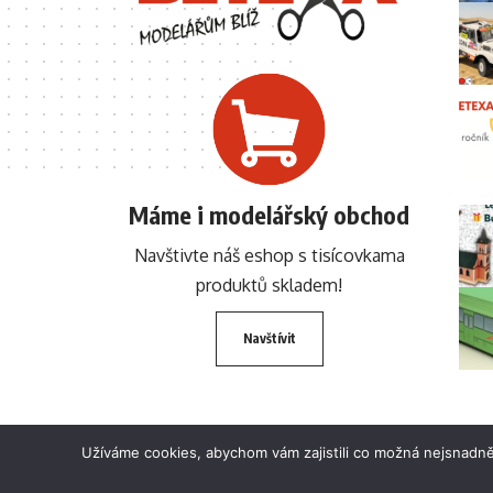
Máme i modelářský obchod
Navštivte náš eshop s tisícovkama
produktů skladem!
Navštívit
Užíváme cookies, abychom vám zajistili co možná nejsnadně