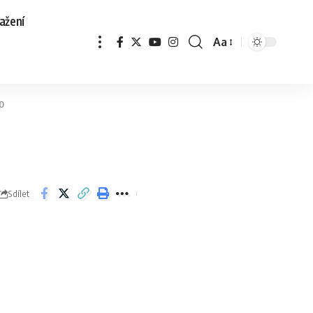
ažení
Aa
0
Sdílet