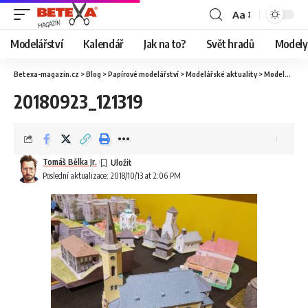
Aa
Modelářství
Kalendář
Jak na to?
Svět hradů
Modely 
Betexa-magazin.cz
>
Blog
>
Papírové modelářství
>
Modelářské aktuality
>
Modelářský svět 2018 – ohlédnutí
20180923_121319
Tomáš Bělka Jr.
Poslední aktualizace: 2018/10/13 at 2:06 PM