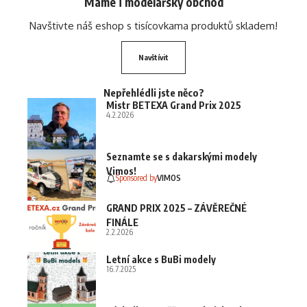
Máme i modelářský obchod
Navštivte náš eshop s tisícovkama produktů skladem!
Navštívit
Nepřehlédli jste něco?
Mistr BETEXA Grand Prix 2025
4.2.2026
Seznamte se s dakarskými modely
Vimos!
Sponsored by
VIMOS
GRAND PRIX 2025 – ZÁVĚREČNÉ
FINÁLE
2.2.2026
Letní akce s BuBi modely
16.7.2025