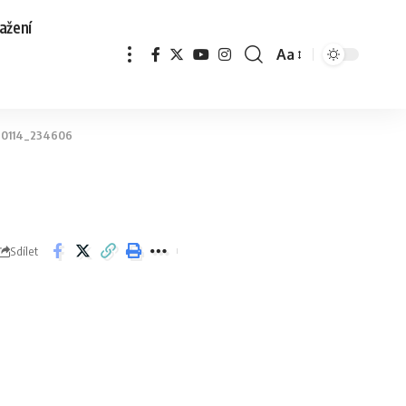
ažení
Aa
0114_234606
Sdílet