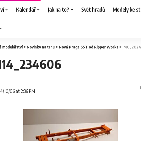
ví
Kalendář
Jak na to?
Svět hradů
Modely ke st
é modelářství
>
Novinky na trhu
>
Nová Praga S5T od Ripper Works
>
IMG_2024
114_234606
24/10/06 at 2:36 PM