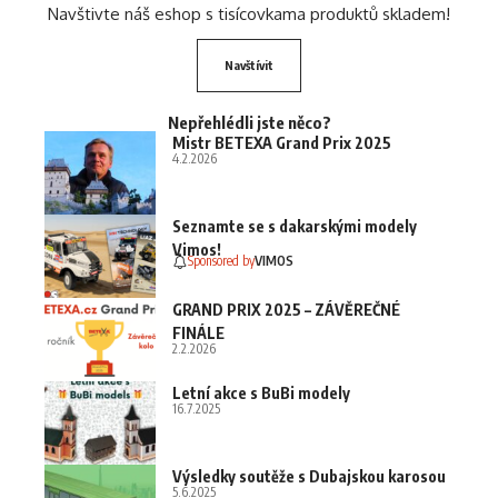
Navštivte náš eshop s tisícovkama produktů skladem!
Navštívit
Nepřehlédli jste něco?
Mistr BETEXA Grand Prix 2025
4.2.2026
Seznamte se s dakarskými modely
Vimos!
Sponsored by
VIMOS
GRAND PRIX 2025 – ZÁVĚREČNÉ
FINÁLE
2.2.2026
Letní akce s BuBi modely
16.7.2025
Výsledky soutěže s Dubajskou karosou
5.6.2025