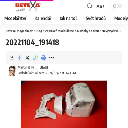
Aa
Modelářství
Kalendář
Jak na to?
Svět hradů
Modely 
Betexa-magazin.cz
>
Blog
>
Papírové modelářství
>
Novinky na trhu
>
Nový vydavatel QUASI vydává novou Pragu V3S
20221104_191418
Martin Bilý
Poslední aktualizace: 2024/06/22 at 3:43 PM