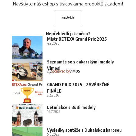
Navštivte náš eshop s tisícovkama produktů skladem!
Navštívit
Nepřehlédli jste něco?
Mistr BETEXA Grand Prix 2025
4.2.2026
Seznamte se s dakarskými modely
Vimos!
Sponsored by
VIMOS
GRAND PRIX 2025 – ZÁVĚREČNÉ
FINÁLE
2.2.2026
Letní akce s BuBi modely
16.7.2025
Výsledky soutěže s Dubajskou karosou
5.6.2025