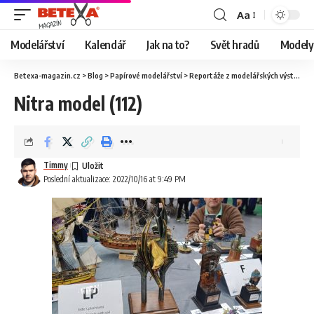
Aa
Modelářství
Kalendář
Jak na to?
Svět hradů
Modely 
Betexa-magazin.cz
>
Blog
>
Papírové modelářství
>
Reportáže z modelářských výstav
>
O
Nitra model (112)
Timmy
Poslední aktualizace: 2022/10/16 at 9:49 PM