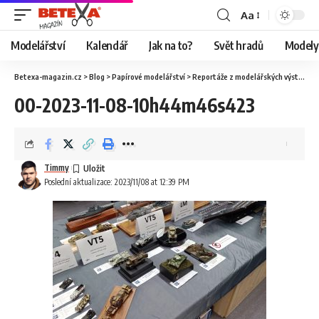
Aa
Modelářství
Kalendář
Jak na to?
Svět hradů
Modely 
Betexa-magazin.cz
>
Blog
>
Papírové modelářství
>
Reportáže z modelářských výstav
>
O
00-2023-11-08-10h44m46s423
Timmy
Poslední aktualizace: 2023/11/08 at 12:39 PM