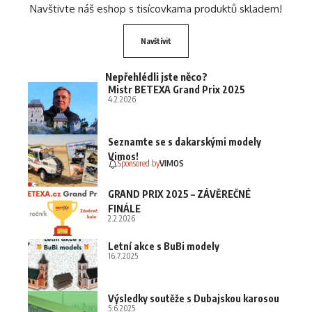
Navštivte náš eshop s tisícovkama produktů skladem!
Navštívit
Nepřehlédli jste něco?
Mistr BETEXA Grand Prix 2025
4.2.2026
Seznamte se s dakarskými modely
Vimos!
Sponsored by
VIMOS
GRAND PRIX 2025 – ZÁVĚREČNÉ
FINÁLE
2.2.2026
Letní akce s BuBi modely
16.7.2025
Výsledky soutěže s Dubajskou karosou
5.6.2025