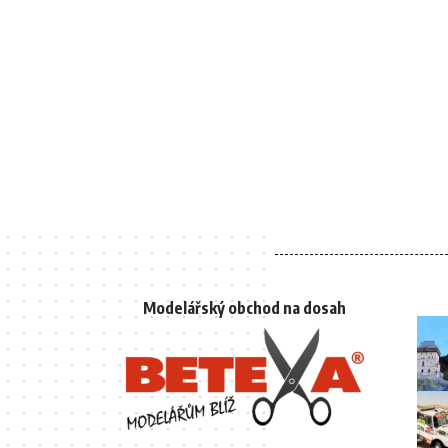
Modelářský obchod na dosah