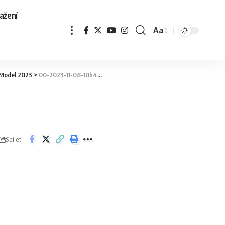
ažení
Aa
 Model 2023
>
00-2023-11-08-10h44m56s630
Sdílet