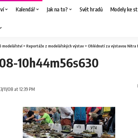
ví
Kalendář
Jak na to?
Svět hradů
Modely ke st
é modelářství
>
Reportáže z modelářských výstav
>
Ohlédnutí za výstavou Nitra
-08-10h44m56s630
23/11/08 at 12:39 PM