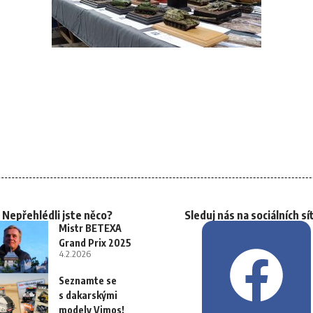
Nepřehlédli jste něco?
Sleduj nás na sociálních sí
Mistr BETEXA
Grand Prix 2025
4.2.2026
Seznamte se
s dakarskými
modely Vimos!