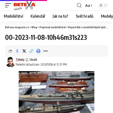
Aa
Modelářství
Kalendář
Jak na to?
Svět hradů
Modely 
Betexa-magazin.cz
>
Blog
>
Papírové modelářství
>
Reportáže z modelářských výstav
>
O
00-2023-11-08-10h46m31s223
Timmy
Poslední aktualizace: 2023/11/08 at 12:37 PM