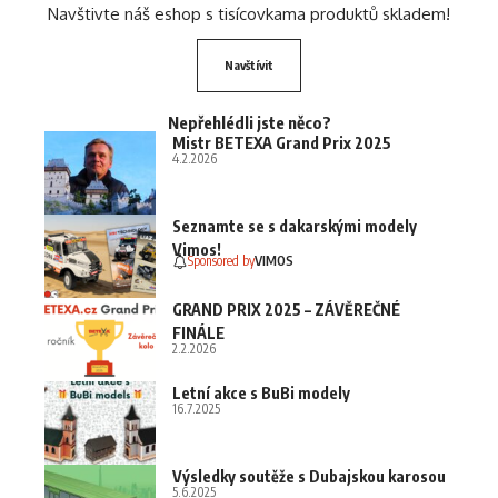
Navštivte náš eshop s tisícovkama produktů skladem!
Navštívit
Nepřehlédli jste něco?
Mistr BETEXA Grand Prix 2025
4.2.2026
Seznamte se s dakarskými modely
Vimos!
Sponsored by
VIMOS
GRAND PRIX 2025 – ZÁVĚREČNÉ
FINÁLE
2.2.2026
Letní akce s BuBi modely
16.7.2025
Výsledky soutěže s Dubajskou karosou
5.6.2025