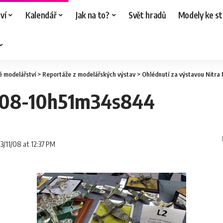
ví
Kalendář
Jak na to?
Svět hradů
Modely ke st
é modelářství
>
Reportáže z modelářských výstav
>
Ohlédnutí za výstavou Nitra
-08-10h51m34s844
23/11/08 at 12:37 PM