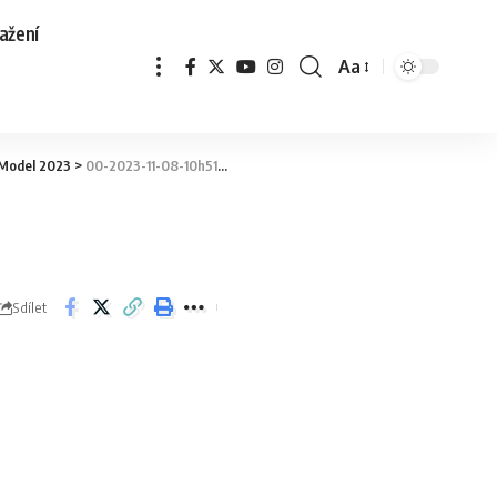
ažení
Aa
 Model 2023
>
00-2023-11-08-10h51m34s844
Sdílet