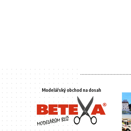
Modelářský obchod na dosah