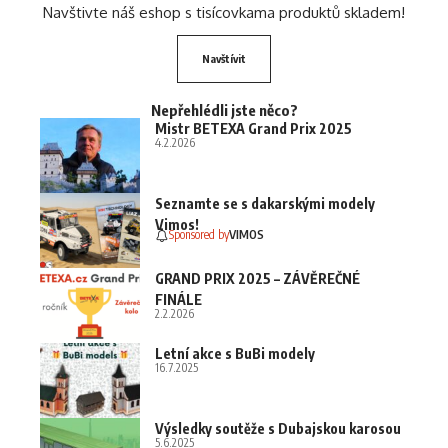
Navštivte náš eshop s tisícovkama produktů skladem!
Navštívit
Nepřehlédli jste něco?
Mistr BETEXA Grand Prix 2025
4.2.2026
Seznamte se s dakarskými modely
Vimos!
Sponsored by
VIMOS
GRAND PRIX 2025 – ZÁVĚREČNÉ
FINÁLE
2.2.2026
Letní akce s BuBi modely
16.7.2025
Výsledky soutěže s Dubajskou karosou
5.6.2025