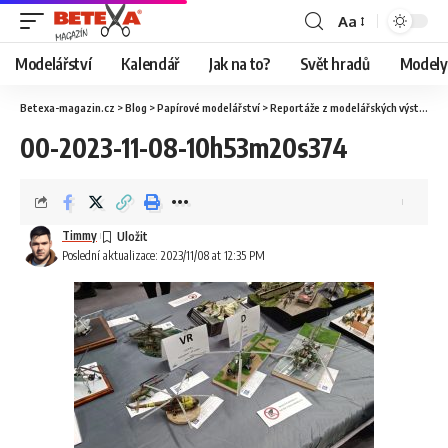
Aa
Modelářství
Kalendář
Jak na to?
Svět hradů
Modely 
Betexa-magazin.cz
>
Blog
>
Papírové modelářství
>
Reportáže z modelářských výstav
>
O
00-2023-11-08-10h53m20s374
Timmy
Poslední aktualizace: 2023/11/08 at 12:35 PM