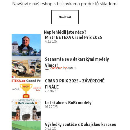
Navštivte náš eshop s tisícovkama produktů skladem!
Navštívit
Nepřehlédli jste něco?
Mistr BETEXA Grand Prix 2025
4.2.2026
Seznamte se s dakarskými modely
Vimos!
Sponsored by
VIMOS
GRAND PRIX 2025 – ZÁVĚREČNÉ
FINÁLE
2.2.2026
Letní akce s BuBi modely
16.7.2025
Výsledky soutěže s Dubajskou karosou
5.6.2025