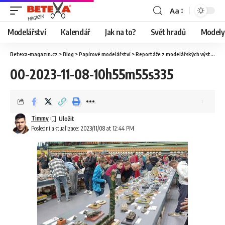
Aa
Modelářství
Kalendář
Jak na to?
Svět hradů
Modely 
Betexa-magazin.cz
>
Blog
>
Papírové modelářství
>
Reportáže z modelářských výstav
>
O
00-2023-11-08-10h55m55s335
Timmy
Poslední aktualizace: 2023/11/08 at 12:44 PM