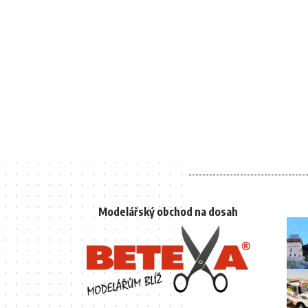
Modelářský obchod na dosah