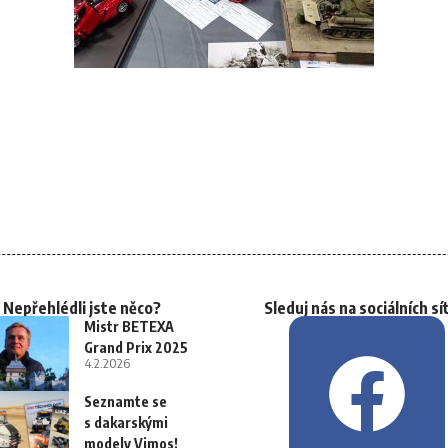
Nepřehlédli jste něco?
Sleduj nás na sociálních sí
Mistr BETEXA
Grand Prix 2025
4.2.2026
Seznamte se
s dakarskými
modely Vimos!