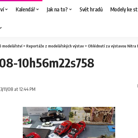
ví
Kalendář
Jak na to?
Svět hradů
Modely ke st
é modelářství
>
Reportáže z modelářských výstav
>
Ohlédnutí za výstavou Nitra
-08-10h56m22s758
23/11/08 at 12:44 PM