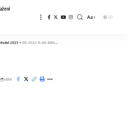
ažení
Aa
 Model 2023
>
00-2023-11-08-10h56m22s758
Sdílet