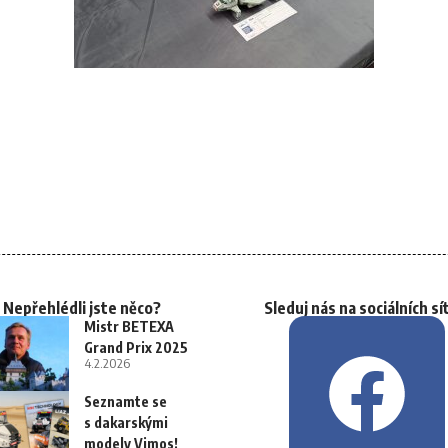
Nepřehlédli jste něco?
Sleduj nás na sociálních sí
Mistr BETEXA
Grand Prix 2025
4.2.2026
Seznamte se
s dakarskými
modely Vimos!