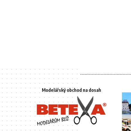
Modelářský obchod na dosah