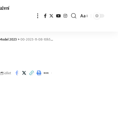
ažení
Aa
 Model 2023
>
00-2023-11-08-10h57m03s022
Sdílet