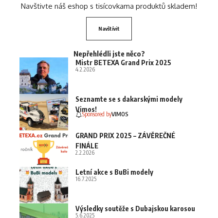
Navštivte náš eshop s tisícovkama produktů skladem!
Navštívit
Nepřehlédli jste něco?
Mistr BETEXA Grand Prix 2025
4.2.2026
Seznamte se s dakarskými modely
Vimos!
Sponsored by
VIMOS
GRAND PRIX 2025 – ZÁVĚREČNÉ
FINÁLE
2.2.2026
Letní akce s BuBi modely
16.7.2025
Výsledky soutěže s Dubajskou karosou
5.6.2025