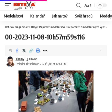
Aa
Modelářství
Kalendář
Jak na to?
Svět hradů
Modely 
Betexa-magazin.cz
>
Blog
>
Papírové modelářství
>
Reportáže z modelářských výstav
>
O
00-2023-11-08-10h57m59s116
Timmy
Poslední aktualizace: 2023/11/08 at 12:43 PM