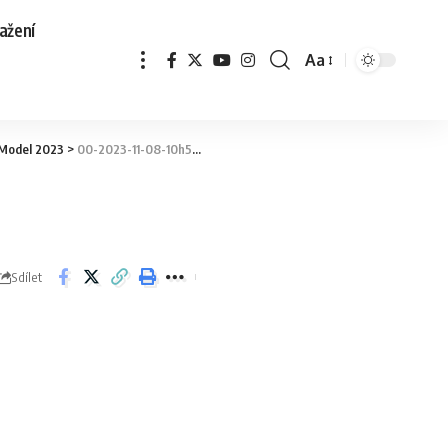
ažení
Aa
 Model 2023
>
00-2023-11-08-10h58m24s009
Sdílet