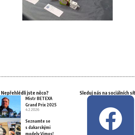
Nepřehlédli jste něco?
Sleduj nás na sociálních sí
Mistr BETEXA
Grand Prix 2025
4.2.2026
Seznamte se
s dakarskými
modely Vimos!