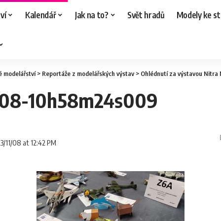
ví
Kalendář
Jak na to?
Svět hradů
Modely ke st
é modelářství
>
Reportáže z modelářských výstav
>
Ohlédnutí za výstavou Nitra
-08-10h58m24s009
23/11/08 at 12:42 PM