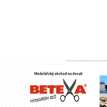
Modelářský obchod na dosah