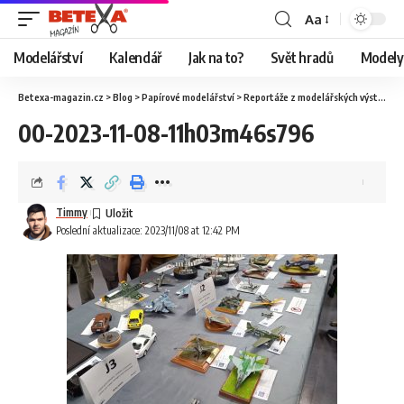
Aa
Modelářství
Kalendář
Jak na to?
Svět hradů
Modely 
Betexa-magazin.cz
>
Blog
>
Papírové modelářství
>
Reportáže z modelářských výstav
>
O
00-2023-11-08-11h03m46s796
Timmy
Poslední aktualizace: 2023/11/08 at 12:42 PM