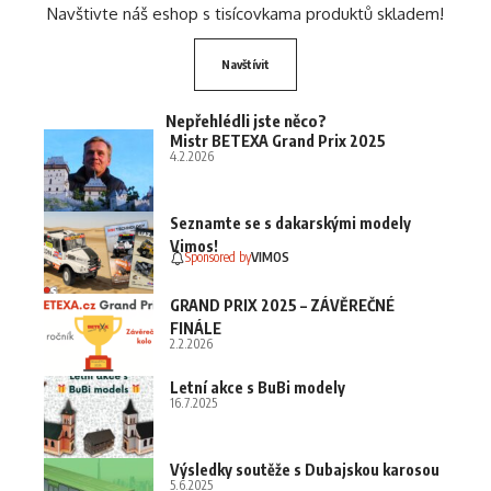
Navštivte náš eshop s tisícovkama produktů skladem!
Navštívit
Nepřehlédli jste něco?
Mistr BETEXA Grand Prix 2025
4.2.2026
Seznamte se s dakarskými modely
Vimos!
Sponsored by
VIMOS
GRAND PRIX 2025 – ZÁVĚREČNÉ
FINÁLE
2.2.2026
Letní akce s BuBi modely
16.7.2025
Výsledky soutěže s Dubajskou karosou
5.6.2025