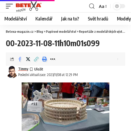
Aa
Modelářství
Kalendář
Jak na to?
Svět hradů
Modely 
Betexa-magazin.cz
>
Blog
>
Papírové modelářství
>
Reportáže z modelářských výstav
>
O
00-2023-11-08-11h10m01s099
Timmy
Poslední aktualizace: 2023/11/08 at 12:29 PM