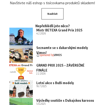
Navštivte náš eshop s tisícovkama produktů skladem!
Navštívit
Nepřehlédli jste něco?
Mistr BETEXA Grand Prix 2025
4.2.2026
Seznamte se s dakarskými modely
Vimos!
Sponsored by
VIMOS
GRAND PRIX 2025 – ZÁVĚREČNÉ
FINÁLE
2.2.2026
Letní akce s BuBi modely
16.7.2025
Výsledky soutěže s Dubajskou karosou
5.6.2025