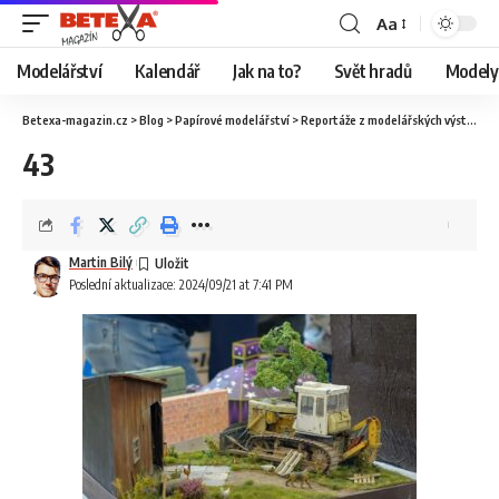
Aa
Modelářství
Kalendář
Jak na to?
Svět hradů
Modely 
Betexa-magazin.cz
>
Blog
>
Papírové modelářství
>
Reportáže z modelářských výstav
>
O
43
Martin Bilý
Poslední aktualizace: 2024/09/21 at 7:41 PM