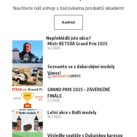
Navštivte náš eshop s tisícovkama produktů skladem!
Navštívit
Nepřehlédli jste něco?
Mistr BETEXA Grand Prix 2025
4.2.2026
Seznamte se s dakarskými modely
Vimos!
Sponsored by
VIMOS
GRAND PRIX 2025 – ZÁVĚREČNÉ
FINÁLE
2.2.2026
Letní akce s BuBi modely
16.7.2025
Výsledky soutěže s Dubajskou karosou