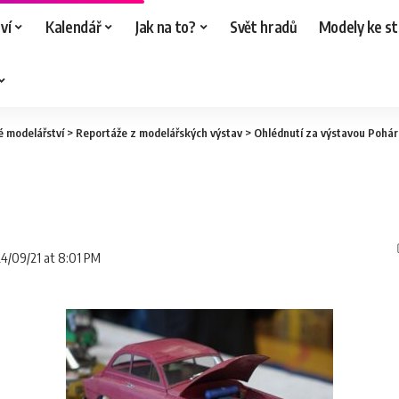
ví
Kalendář
Jak na to?
Svět hradů
Modely ke st
é modelářství
>
Reportáže z modelářských výstav
>
Ohlédnutí za výstavou Pohár
24/09/21 at 8:01 PM