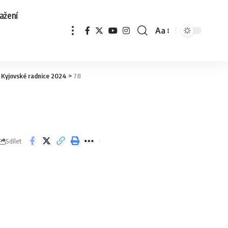
ažení
Aa
 Kyjovské radnice 2024
>
78
Sdílet