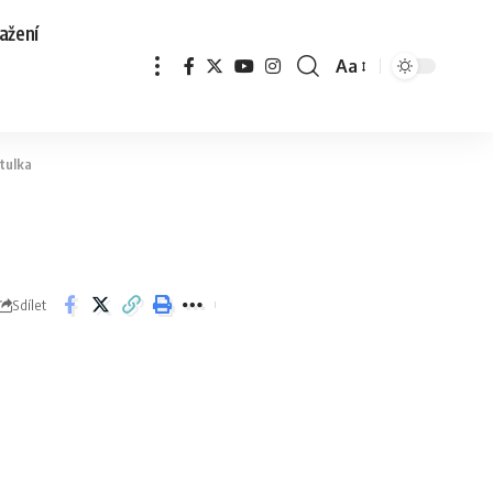
ažení
Aa
tulka
Sdílet