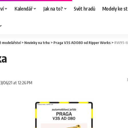
ví
Kalendář
Jak na to?
Svět hradů
Modely ke st
é modelářství
>
Novinky na trhu
>
Praga V3S AD080 od Ripper Works
>
RW95-ti
ka
23/06/21 at 12:26 PM