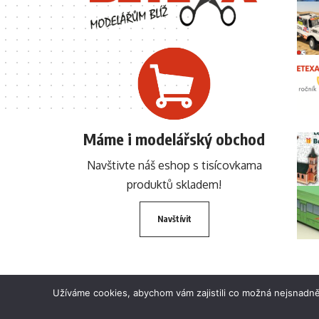
Máme i modelářský obchod
Navštivte náš eshop s tisícovkama
produktů skladem!
Navštívit
Užíváme cookies, abychom vám zajistili co možná nejsnadně