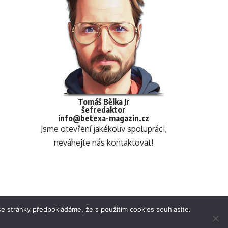
Tomáš Bělka Jr
šefredaktor
info@betexa-magazin.cz
Jsme otevření jakékoliv spolupráci,
neváhejte nás kontaktovat!
e stránky předpokládáme, že s použitím cookies souhlasíte.