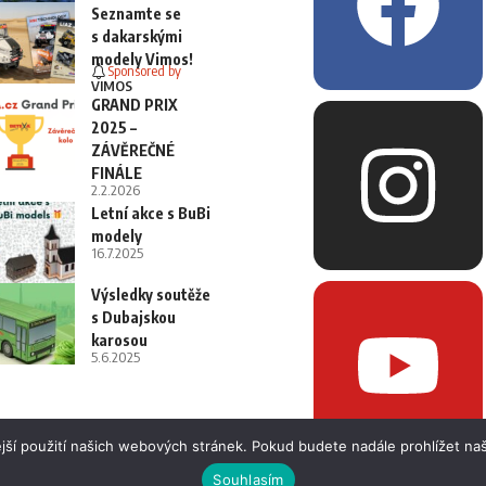
Seznamte se
s dakarskými
modely Vimos!
Sponsored by
VIMOS
GRAND PRIX
2025 –
ZÁVĚREČNÉ
FINÁLE
2.2.2026
Letní akce s BuBi
modely
16.7.2025
Výsledky soutěže
s Dubajskou
karosou
5.6.2025
jší použití našich webových stránek. Pokud budete nadále prohlížet naš
Souhlasím