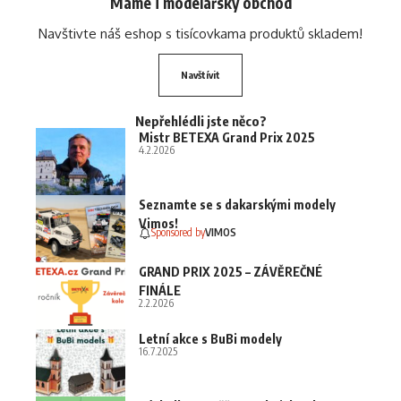
Máme i modelářský obchod
Navštivte náš eshop s tisícovkama produktů skladem!
Navštívit
Nepřehlédli jste něco?
Mistr BETEXA Grand Prix 2025
4.2.2026
Seznamte se s dakarskými modely
Vimos!
Sponsored by
VIMOS
GRAND PRIX 2025 – ZÁVĚREČNÉ
FINÁLE
2.2.2026
Letní akce s BuBi modely
16.7.2025