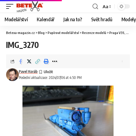
Aa
Modelářství
Kalendář
Jak na to?
Svět hradů
Modely 
Betexa-magazin.cz
>
Blog
>
Papírové modelářství
>
Recenze modelů
>
Praga V3S, Ripper Works
IMG_3270
Pavel Koráb
Poslední aktualizace: 2024/07/06 at 4:50 PM