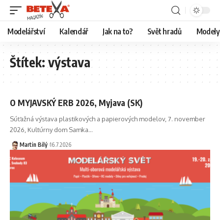
Modelářství
Kalendář
Jak na to?
Svět hradů
Modely 
Štítek:
výstava
O MYJAVSKÝ ERB 2026, Myjava (SK)
Súťažná výstava plastikových a papierových modelov, 7. november
2026, Kultúrny dom Samka
…
Martin Bilý
16.7.2026