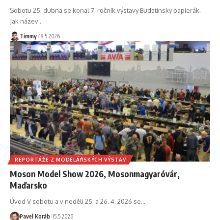
Sobotu 25. dubna se konal 7. ročník výstavy Budatínsky papierák.
Jak název
…
Timmy
18.5.2026
REPORTÁŽE Z MODELÁŘSKÝCH VÝSTAV
Moson Model Show 2026, Mosonmagyaróvár,
Maďarsko
Úvod V sobotu a v neděli 25. a 26. 4. 2026 se
…
Pavel Koráb
15.5.2026