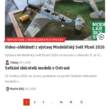
REPORTÁŽE Z MODELÁŘSKÝCH VÝSTAV
Video-ohlédnutí z výstavy Modelářský Svět Plzeň 2026
Výstava Modelářský svět Plzeň 2026 se konala o víkendu 11. až 12.
…
Timmy
29.4.2026
Setkání sběratelů modelů v Ostravě
23. května 2026 se znovu potkáme na jarním Setkání sběratelů
modelů v
…
Martin Bilý
24.2.2026
1
2
3
…
14
15