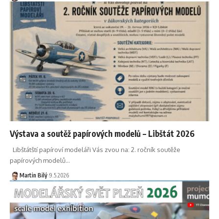
Výstava a soutěž papírových modelů – Libštát 2026
Libštátští papíroví modeláři Vás zvou na: 2. ročník soutěže
papírových modelů
…
Martin Bilý
9.5.2026