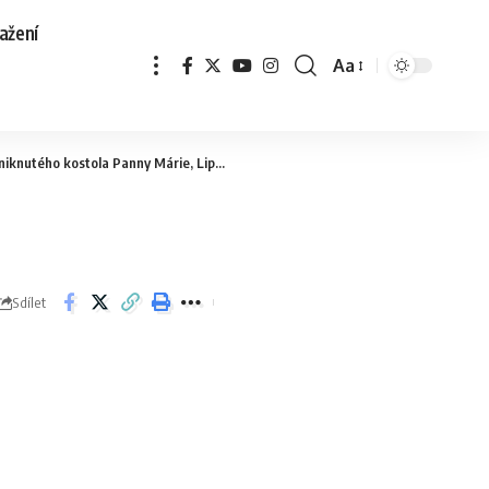
ažení
Aa
knutého kostola Panny Márie, Liptovská Mara
>
IMG_20230330_151238
Sdílet