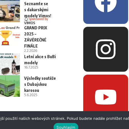
Seznamte se
s dakarskými
modely Vimos!
Sponsored by
VIMOS
GRAND PRIX
2025 –
ZÁVĚREČNÉ
FINÁLE
2.2.2026
Letní akce s BuBi
modely
16.7.2025
Výsledky soutěže
s Dubajskou
karosou
5.6.2025
jší použití našich webových stránek. Pokud budete nadále prohlížet naš
Souhlasím