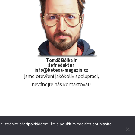
Tomáš Bělka Jr
šefredaktor
info@betexa-magazin.cz
Jsme otevření jakékoliv spolupráci,
neváhejte nás kontaktovat!
e stránky předpokládáme, že s použitím cookies souhlasíte.