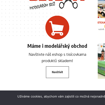
Máme i modelářský obchod
Navštivte náš eshop s tisícovkama
produktů skladem!
Navštívit
Užíváme cookies, abychom vám zajistili co možná nejsnadně