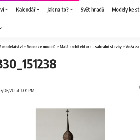
ví
Kalendář
Jak na to?
Svět hradů
Modely ke st
é modelářství
>
Recenze modelů
>
Malá architektura - sakrální stavby
>
Veža zani
30_151238
23/06/20 at 1:01 PM