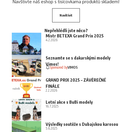
Navštivte náš eshop s tisícovkama produktů skladem!
Navštívit
Nepřehlédli jste něco?
Mistr BETEXA Grand Prix 2025
4.2.2026
Seznamte se s dakarskými modely
Vimos!
Sponsored by
VIMOS
GRAND PRIX 2025 – ZÁVĚREČNÉ
FINÁLE
2.2.2026
Letní akce s BuBi modely
16.7.2025
Výsledky soutěže s Dubajskou karosou
5.6.2025