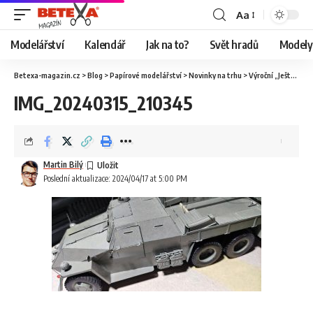
Aa
Modelářství
Kalendář
Jak na to?
Svět hradů
Modely 
Betexa-magazin.cz
>
Blog
>
Papírové modelářství
>
Novinky na trhu
>
Výroční „Ještěrka“ od Ripperworks
IMG_20240315_210345
Martin Bilý
Poslední aktualizace: 2024/04/17 at 5:00 PM