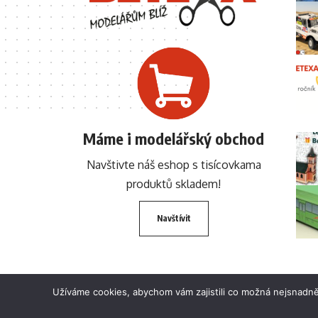
Máme i modelářský obchod
Navštivte náš eshop s tisícovkama
produktů skladem!
Navštívit
Užíváme cookies, abychom vám zajistili co možná nejsnadně