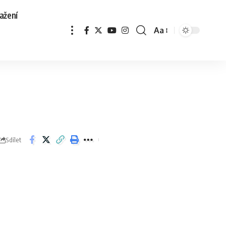
ažení
Aa
Sdílet