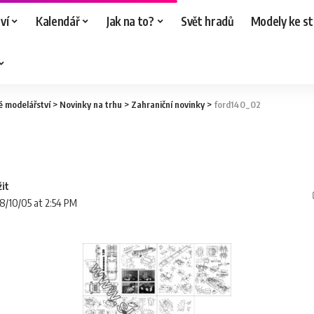
ví
Kalendář
Jak na to?
Svět hradů
Modely ke st
é modelářství
>
Novinky na trhu
>
Zahraniční novinky
>
ford140_02
18/10/05 at 2:54 PM