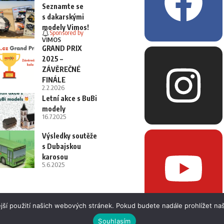
Seznamte se
s dakarskými
modely Vimos!
Sponsored by
VIMOS
GRAND PRIX
2025 –
ZÁVĚREČNÉ
FINÁLE
2.2.2026
Letní akce s BuBi
modely
16.7.2025
Výsledky soutěže
s Dubajskou
karosou
5.6.2025
jší použití našich webových stránek. Pokud budete nadále prohlížet naš
Souhlasím