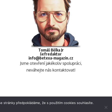
Tomáš Bělka Jr
šefredaktor
info@betexa-magazin.cz
Jsme otevření jakékoliv spolupráci,
neváhejte nás kontaktovat!
e stránky předpokládáme, že s použitím cookies souhlasíte.