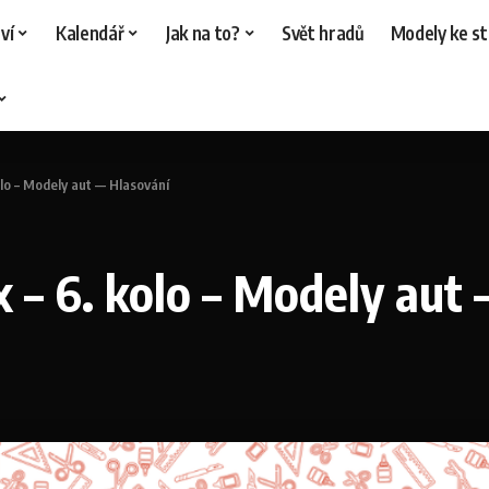
ví
Kalendář
Jak na to?
Svět hradů
Modely ke st
lo – Modely aut — Hlasování
 – 6. kolo – Modely aut