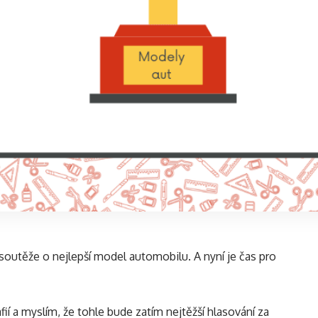
 soutěže o nejlepší model automobilu. A nyní je čas pro
í a myslím, že tohle bude zatím nejtěžší hlasování za