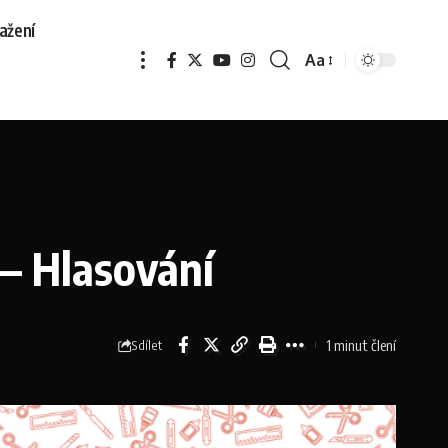
ažení
Aa
 — Hlasování
1 minut člení
Sdílet