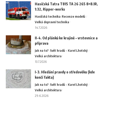
Hasičská Tatra T815 TA 26 265 8×8.1R,
1:32, Ripper-works
Hasičská technika
Recenze modelů
Velká dopravní technika
14.7.2026
II-4. Od plánků ke krajině – vrstevnice a
příprava
Jak na to?
Svět hradů - Karel Lhotský
Velká architektura
13.7.2026
I-3. Hledání pravdy o středověku (kde
končí fakta)
Jak na to?
Svět hradů - Karel Lhotský
Velká architektura
29.6.2026