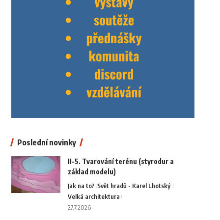
Poslední novinky
II-5. Tvarování terénu (styrodur a
základ modelu)
Jak na to?
Svět hradů - Karel Lhotský
Velká architektura
27.7.2026