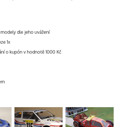
ší modely dle jeho uvážení
uze 1x
vání o kupón v hodnotě 1000 Kč
lem