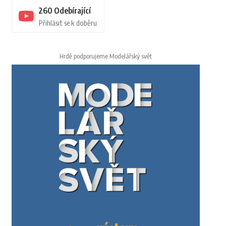
260
Odebírající
Přihlásit se k doběru
Hrdě podporujeme Modelářský svět