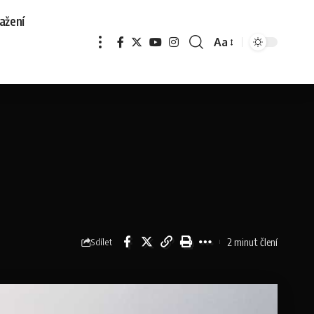
ažení
Aa
2 minut člení
Sdílet