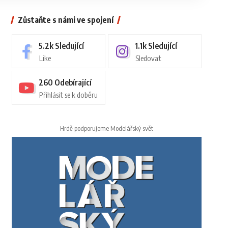
Zůstaňte s námi ve spojení
5.2k
Sledující
1.1k
Sledující
Like
Sledovat
260
Odebírající
Přihlásit se k doběru
Hrdě podporujeme Modelářský svět