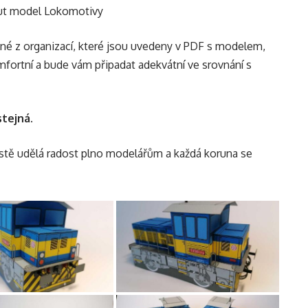
ut model Lokomotivy
dné z organizací, které jsou uvedeny v PDF s modelem,
mfortní a bude vám připadat adekvátní ve srovnání s
stejná.
jistě udělá radost plno modelářům a každá koruna se