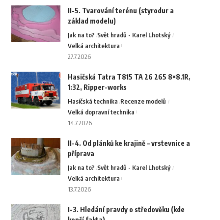
II-5. Tvarování terénu (styrodur a
základ modelu)
Jak na to?
Svět hradů - Karel Lhotský
Velká architektura
27.7.2026
Hasičská Tatra T815 TA 26 265 8×8.1R,
1:32, Ripper-works
Hasičská technika
Recenze modelů
Velká dopravní technika
14.7.2026
II-4. Od plánků ke krajině – vrstevnice a
příprava
Jak na to?
Svět hradů - Karel Lhotský
Velká architektura
13.7.2026
I-3. Hledání pravdy o středověku (kde
končí fakta)