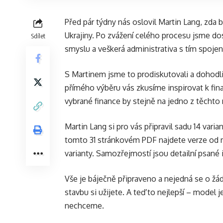
Před pár týdny nás oslovil Martin Lang, zd
Ukrajiny. Po zvážení celého procesu jsme do
Sdílet
smyslu a veškerá administrativa s tím spojen
S Martinem jsme to prodiskutovali a dohodli
přímého výběru vás zkusíme inspirovat k fina
vybrané finance by stejně na jedno z těchto 
Martin Lang si pro vás připravil sadu 14 va
tomto 31 stránkovém PDF najdete verze od mě
varianty. Samozřejmostí jsou detailní psané i
Vše je báječně připraveno a nejedná se o žá
stavbu si užijete. A teď to nejlepší – model 
nechceme.