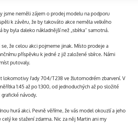
a by jsme neměli zájem o prodej modelu na podporu
spěli k závěru, že by takováto akce neměla velkého
á by byla daleko nákladnější než „sbírka“ samotná.
 se, že celou akci pojmeme jinak. Místo prodeje a
nčnímu příspěvku k jedné z již založené sbírce. Námi
míst putovaly.
riant lokomotivy řady 704/T238 ve žlutomodrém zbarvení. V
řítka 1:45 až po 1:300, od jednoduchých až po složité
 grafické návody.
dnou hurá akci. Pevně věříme, že vás model okouzlí a jeho
je celý ke stažení zdarma. Nic za něj Martin ani my