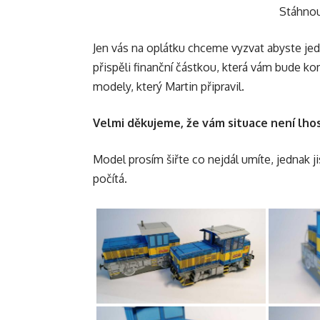
Stáhno
Jen vás na oplátku chceme vyzvat abyste je
přispěli finanční částkou, která vám bude ko
modely, který Martin připravil.
Velmi děkujeme, že vám situace není lho
Model prosím šiřte co nejdál umíte, jednak 
počítá.