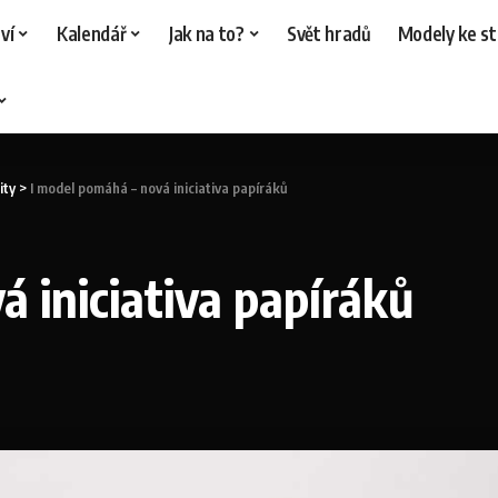
ví
Kalendář
Jak na to?
Svět hradů
Modely ke st
ity
>
I model pomáhá – nová iniciativa papíráků
 iniciativa papíráků