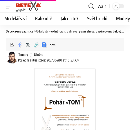
Aa
Modelářství
Kalendář
Jak na to?
Svět hradů
Modely 
Betexa-magazin.cz
>
Události
>
exhibition
,
ostrava
,
papir show
,
papírový model
,
výstava
Timmy
Poslední aktualizace: 2024/04/10 at 10:39 AM