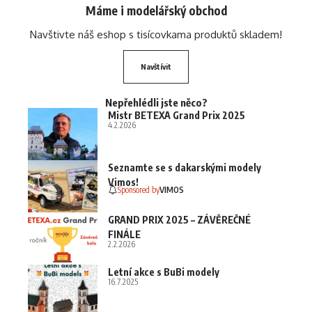
Máme i modelářský obchod
Navštivte náš eshop s tisícovkama produktů skladem!
Navštívit
Nepřehlédli jste něco?
Mistr BETEXA Grand Prix 2025
4.2.2026
Seznamte se s dakarskými modely
Vimos!
Sponsored by
VIMOS
GRAND PRIX 2025 – ZÁVĚREČNÉ
FINÁLE
2.2.2026
Letní akce s BuBi modely
16.7.2025