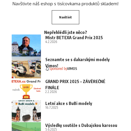
Navštivte náš eshop s tisícovkama produktů skladem!
Navštívit
Nepřehlédli jste něco?
Mistr BETEXA Grand Prix 2025
4.2.2026
Seznamte se s dakarskými modely
Vimos!
Sponsored by
VIMOS
GRAND PRIX 2025 – ZÁVĚREČNÉ
FINÁLE
2.2.2026
Letní akce s BuBi modely
16.7.2025
Výsledky soutěže s Dubajskou karosou
5.6.2025