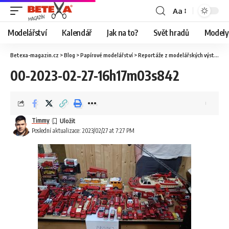
Aa
Modelářství
Kalendář
Jak na to?
Svět hradů
Modely 
Betexa-magazin.cz
>
Blog
>
Papírové modelářství
>
Reportáže z modelářských výstav
>
O
00-2023-02-27-16h17m03s842
Timmy
Poslední aktualizace: 2023/02/27 at 7:27 PM