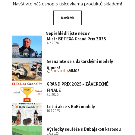
Navštivte náš eshop s tisícovkama produktů skladem!
Navštívit
Nepřehlédli jste něco?
Mistr BETEXA Grand Prix 2025
4.2.2026
Seznamte se s dakarskými modely
Vimos!
Sponsored by
VIMOS
GRAND PRIX 2025 – ZÁVĚREČNÉ
FINÁLE
2.2.2026
Letní akce s BuBi modely
16.7.2025
Výsledky soutěže s Dubajskou karosou
5.6.2025