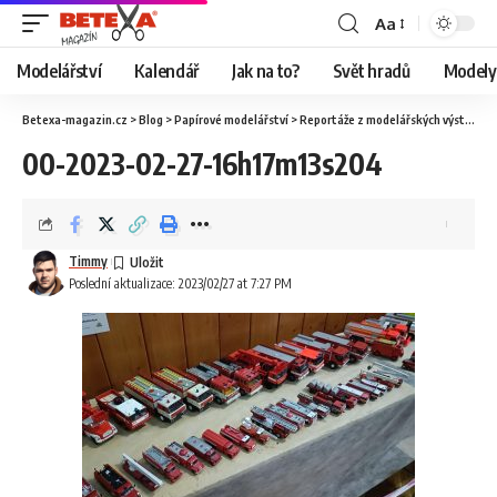
Aa
Modelářství
Kalendář
Jak na to?
Svět hradů
Modely 
Betexa-magazin.cz
>
Blog
>
Papírové modelářství
>
Reportáže z modelářských výstav
>
O
00-2023-02-27-16h17m13s204
Timmy
Poslední aktualizace: 2023/02/27 at 7:27 PM