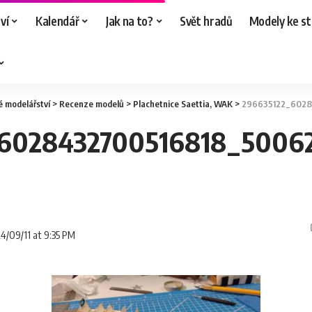
ví
Kalendář
Jak na to?
Svět hradů
Modely ke st
é modelářství
>
Recenze modelů
>
Plachetnice Saettia, WAK
>
296635122_602843
_6028432700516818_5006
24/09/11 at 9:35 PM