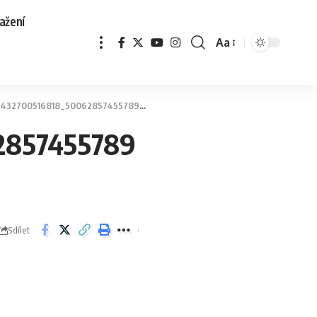
ažení
Aa
2700516818_5006285745578992930_n
2857455789
Sdílet