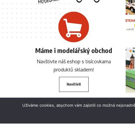
Máme i modelářský obchod
Navštivte náš eshop s tisícovkama
produktů skladem!
Navštívit
Užíváme cookies, abychom vám zajistili co možná nejsnadně
© 2024 BETEXA.cz Všechna práva vyhrazena. Zákaz používání textů