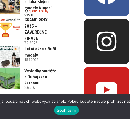
s dakarskými
modely Vimos!
Sponsored by
VIMOS
GRAND PRIX
2025 –
ZÁVĚREČNÉ
FINÁLE
2.2.2026
Letní akce s BuBi
modely
16.7.2025
Výsledky soutěže
s Dubajskou
karosou
5.6.2025
jší použití našich webových stránek. Pokud budete nadále prohlížet naš
Souhlasím
 i fotografií bez písemného souhlasu.