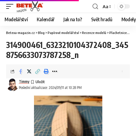
Aa
Modelářství
Kalendář
Jak na to?
Svět hradů
Modely 
Betexa-magazin.cz
>
Blog
>
Papírové modelářství
>
Recenze modelů
>
Plachetnice Saettia, WAK
314900461_6323210104372408_345
8756633073787258_n
Timmy
Poslední aktualizace: 2024/09/11 at 10:28 PM