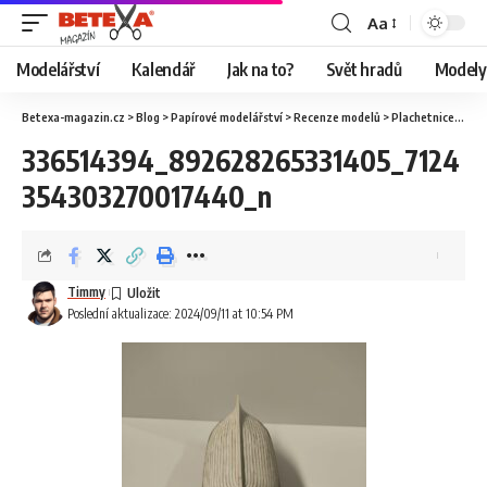
Aa
Modelářství
Kalendář
Jak na to?
Svět hradů
Modely 
Betexa-magazin.cz
>
Blog
>
Papírové modelářství
>
Recenze modelů
>
Plachetnice Saettia, WAK
336514394_892628265331405_7124
354303270017440_n
Timmy
Poslední aktualizace: 2024/09/11 at 10:54 PM