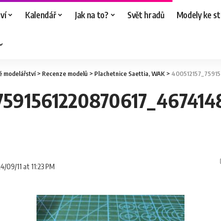
ví
Kalendář
Jak na to?
Svět hradů
Modely ke st
é modelářství
>
Recenze modelů
>
Plachetnice Saettia, WAK
>
400512157_759156
7591561220870617_46741
24/09/11 at 11:23 PM