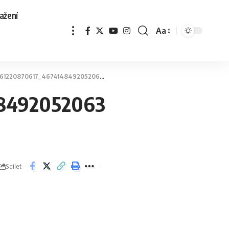
ažení
Aa
1220870617_4674148492052063822_n
48492052063
Sdílet