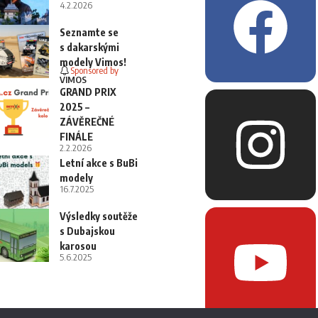
4.2.2026
Seznamte se
s dakarskými
modely Vimos!
Sponsored by
VIMOS
GRAND PRIX
2025 –
ZÁVĚREČNÉ
FINÁLE
2.2.2026
Letní akce s BuBi
modely
16.7.2025
Výsledky soutěže
s Dubajskou
karosou
5.6.2025