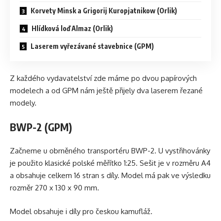
Korvety Minsk a Grigorij Kuropjatnikow (Orlik)
Hlídková loď Almaz (Orlik)
Laserem vyřezávané stavebnice (GPM)
Z každého vydavatelství zde máme po dvou papírových
modelech a od GPM nám ještě přijely dva laserem řezané
modely.
BWP-2 (GPM)
Začneme u obrněného transportéru BWP-2. U vystřihovánky
je použito klasické polské měřítko 1:25. Sešit je v rozměru A4
a obsahuje celkem 16 stran s díly. Model má pak ve výsledku
rozměr 270 x 130 x 90 mm.
Model obsahuje i díly pro českou kamufláž.