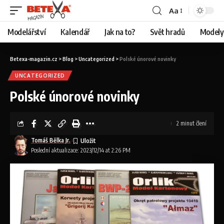
Aa
Modelářství
Kalendář
Jak na to?
Svět hradů
Modely 
Betexa-magazin.cz
>
Blog
>
Uncategorized
>
Polské únorové novinky
UNCATEGORIZED
Polské únorové novinky
2 minut člení
Tomáš Bělka Jr.
Poslední aktualizace: 2023/12/14 at 2:26 PM