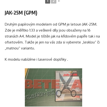
1
2
►
JAK-25M (GPM)
Druhým papírovým modelem od GPM je letoun JAK-25M.
Zde je měřítko 1:33 a veškeré díly jsou obsaženy na 16
stranách A4. Model je tištěn jak na křídovém papíře tak i na
ofsetovém. Takže je jen na vás zda si vyberete „lesklou“ či
„matnou“ variantu.
K modelu nabízíme i laserové doplňky .