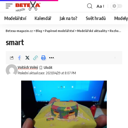
Aa
Modelářství
Kalendář
Jak na to?
Svět hradů
Modely 
Betexa-magazin.cz
>
Blog
>
Papírové modelářství
>
Modelářské aktuality
>
Rozhovor s Jakubem Macháčkem alias Fortmodels
smart
Vojtěch Volný
Poslední aktualizace: 2021/04/29 at 8:07 PM