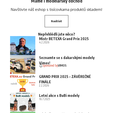
Máme i modelářský obchod
Navštivte náš eshop s tisícovkama produktů skladem!
Navštívit
Nepřehlédli jste něco?
Mistr BETEXA Grand Prix 2025
4.2.2026
Seznamte se s dakarskými modely
Vimos!
Sponsored by
VIMOS
GRAND PRIX 2025 – ZÁVĚREČNÉ
FINÁLE
2.2.2026
Letní akce s BuBi modely
16.7.2025