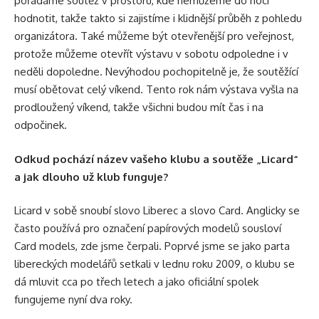
pořádáme soutěž v prostoru, kde nemůžeme do noci
hodnotit, takže takto si zajistíme i klidnější průběh z pohledu
organizátora. Také můžeme být otevřenější pro veřejnost,
protože můžeme otevřít výstavu v sobotu odpoledne i v
neděli dopoledne. Nevýhodou pochopitelně je, že soutěžící
musí obětovat celý víkend. Tento rok nám výstava vyšla na
prodloužený víkend, takže všichni budou mít čas i na
odpočinek.
Odkud pochází název vašeho klubu a soutěže „Licard“
a jak dlouho už klub funguje?
Licard v sobě snoubí slovo Liberec a slovo Card. Anglicky se
často používá pro označení papírových modelů sousloví
Card models, zde jsme čerpali. Poprvé jsme se jako parta
libereckých modelářů setkali v lednu roku 2009, o klubu se
dá mluvit cca po třech letech a jako oficiální spolek
fungujeme nyní dva roky.