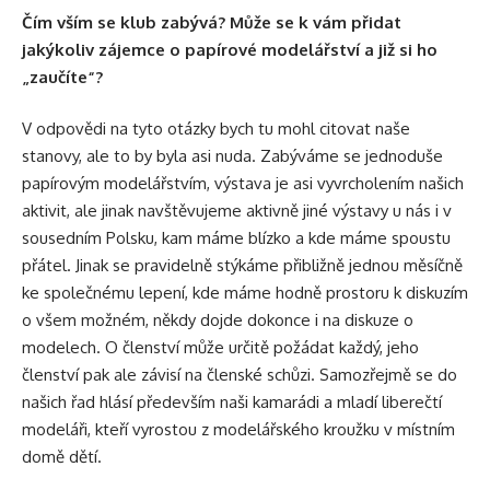
Čím vším se klub zabývá? Může se k vám přidat
jakýkoliv zájemce o papírové modelářství a již si ho
„zaučíte“?
V odpovědi na tyto otázky bych tu mohl citovat naše
stanovy, ale to by byla asi nuda. Zabýváme se jednoduše
papírovým modelářstvím, výstava je asi vyvrcholením našich
aktivit, ale jinak navštěvujeme aktivně jiné výstavy u nás i v
sousedním Polsku, kam máme blízko a kde máme spoustu
přátel. Jinak se pravidelně stýkáme přibližně jednou měsíčně
ke společnému lepení, kde máme hodně prostoru k diskuzím
o všem možném, někdy dojde dokonce i na diskuze o
modelech. O členství může určitě požádat každý, jeho
členství pak ale závisí na členské schůzi. Samozřejmě se do
našich řad hlásí především naši kamarádi a mladí liberečtí
modeláři, kteří vyrostou z modelářského kroužku v místním
domě dětí.