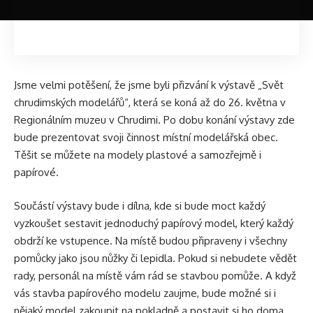
Jsme velmi potěšení, že jsme byli přizvání k výstavě „Svět
chrudimských modelářů“, která se koná až do 26. května v
Regionálním muzeu v Chrudimi. Po dobu konání výstavy zde
bude prezentovat svoji činnost místní modelářská obec.
Těšit se můžete na modely plastové a samozřejmě i
papírové.
Součástí výstavy bude i dílna, kde si bude moct každý
vyzkoušet sestavit jednoduchý papírový model, který každý
obdrží ke vstupence. Na místě budou připraveny i všechny
pomůcky jako jsou nůžky či lepidla. Pokud si nebudete vědět
rady, personál na místě vám rád se stavbou pomůže. A když
vás stavba papírového modelu zaujme, bude možné si i
nějaký model zakoupit na pokladně a postavit si ho doma.