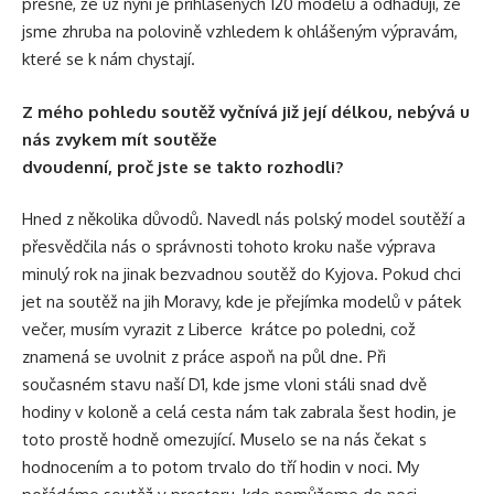
přesně, že už nyní je přihlášených 120 modelů a odhaduji, že
jsme zhruba na polovině vzhledem k ohlášeným výpravám,
které se k nám chystají.
Z mého pohledu soutěž vyčnívá již její délkou, nebývá u
nás zvykem mít soutěže
dvoudenní, proč jste se takto rozhodli?
Hned z několika důvodů. Navedl nás polský model soutěží a
přesvědčila nás o správnosti tohoto kroku naše výprava
minulý rok na jinak bezvadnou soutěž do Kyjova. Pokud chci
jet na soutěž na jih Moravy, kde je přejímka modelů v pátek
večer, musím vyrazit z Liberce krátce po poledni, což
znamená se uvolnit z práce aspoň na půl dne. Při
současném stavu naší D1, kde jsme vloni stáli snad dvě
hodiny v koloně a celá cesta nám tak zabrala šest hodin, je
toto prostě hodně omezující. Muselo se na nás čekat s
hodnocením a to potom trvalo do tří hodin v noci. My