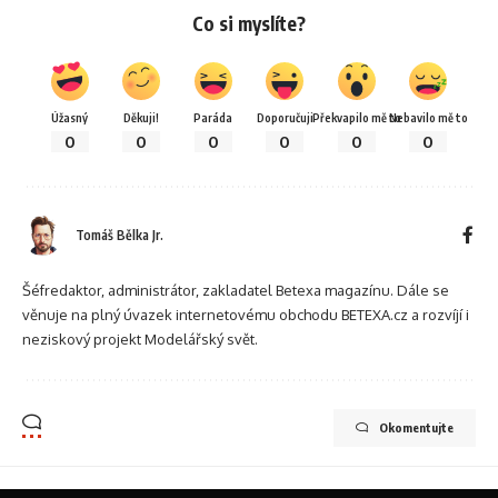
Co si myslíte?
Úžasný
Děkuji!
Paráda
Doporučuji
Překvapilo mě to
Nebavilo mě to
0
0
0
0
0
0
Tomáš Bělka Jr.
Šéfredaktor, administrátor, zakladatel Betexa magazínu. Dále se
věnuje na plný úvazek internetovému obchodu BETEXA.cz a rozvíjí i
neziskový projekt Modelářský svět.
Okomentujte