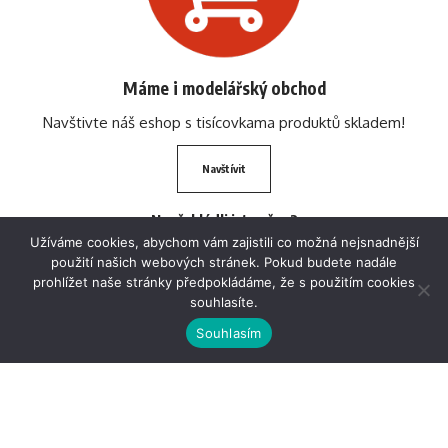
Máme i modelářský obchod
Navštivte náš eshop s tisícovkama produktů skladem!
Navštívit
Nepřehlédli jste něco?
Mistr BETEXA Grand Prix 2025
Užíváme cookies, abychom vám zajistili co možná nejsnadnější
4.2.2026
použití našich webových stránek. Pokud budete nadále
prohlížet naše stránky předpokládáme, že s použitím cookies
souhlasíte.
Seznamte se s dakarskými modely
Souhlasím
Vimos!
Sponsored by
VIMOS
GRAND PRIX 2025 – ZÁVĚREČNÉ
FINÁLE
2.2.2026