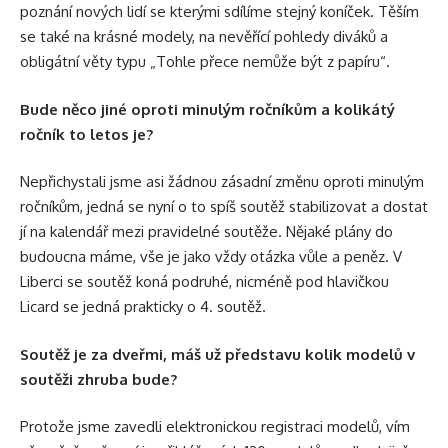
poznání nových lidí se kterými sdílíme stejný koníček. Těším
se také na krásné modely, na nevěřící pohledy diváků a
obligátní věty typu „Tohle přece nemůže být z papíru“.
Bude něco jiné oproti minulým ročníkům a kolikátý
ročník to letos je?
Nepřichystali jsme asi žádnou zásadní změnu oproti minulým
ročníkům, jedná se nyní o to spíš soutěž stabilizovat a dostat
jí na kalendář mezi pravidelné soutěže. Nějaké plány do
budoucna máme, vše je jako vždy otázka vůle a peněz. V
Liberci se soutěž koná podruhé, nicméně pod hlavičkou
Licard se jedná prakticky o 4. soutěž.
Soutěž je za dveřmi, máš už představu kolik modelů v
soutěži zhruba bude?
Protože jsme zavedli elektronickou registraci modelů, vím