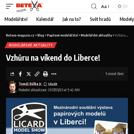
Aa
Modelářství
Kalendář
Jak na to?
Svět hradů
Modely 
Betexa-magazin.cz
>
Blog
>
Papírové modelářství
>
Modelářské aktuality
>
Vzhůru na víkend do Liberce!
MODELÁŘSKÉ AKTUALITY
Vzhůru na víkend do Liberce!
5 minut člení
Tomáš Bělka Jr.
Poslední aktualizace: 2017/05/03 at 9:42 AM