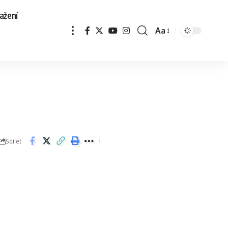
ažení
Aa
Sdílet