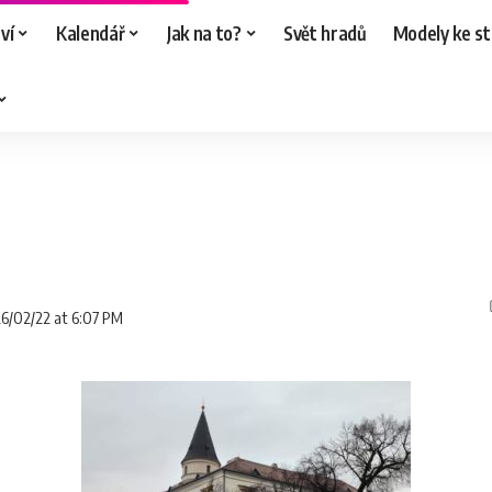
ví
Kalendář
Jak na to?
Svět hradů
Modely ke st
26/02/22 at 6:07 PM