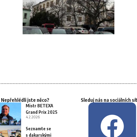
Nepřehlédli jste něco?
Sleduj nás na sociálních sí
Mistr BETEXA
Grand Prix 2025
4.2.2026
Seznamte se
s dakarskými