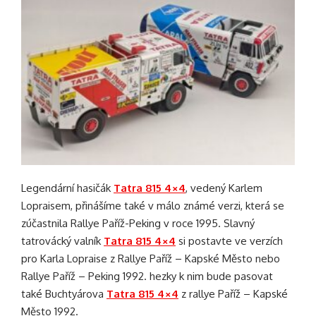
Legendární hasičák
Tatra 815 4×4
, vedený Karlem
Lopraisem, přinášíme také v málo známé verzi, která se
zúčastnila Rallye Paříž-Peking v roce 1995. Slavný
tatrovácký valník
Tatra 815 4×4
si postavte ve verzích
pro Karla Lopraise z Rallye Paříž – Kapské Město nebo
Rallye Paříž – Peking 1992. hezky k nim bude pasovat
také Buchtyárova
Tatra 815 4×4
z rallye Paříž – Kapské
Město 1992.