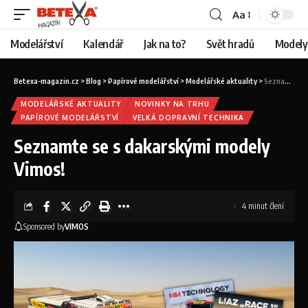
Aa
Modelářství
Kalendář
Jak na to?
Svět hradů
Modely 
Betexa-magazin.cz
>
Blog
>
Papírové modelářství
>
Modelářské aktuality
>
Seznamte se s dakarskými modely Vimos!
MODELÁŘSKÉ AKTUALITY
NOVINKY NA TRHU
PAPÍROVÉ MODELÁŘSTVÍ
VELKÁ DOPRAVNÍ TECHNIKA
Seznamte se s dakarskými modely
Vimos!
4 minut člení
Sponsored by
VIMOS