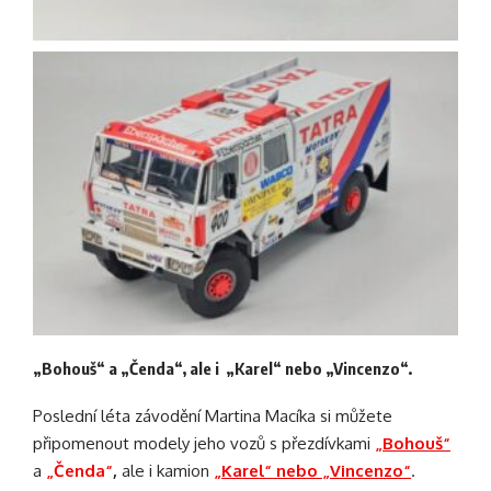
„Bohouš“
a
„Čenda“,
ale i
„Karel“ nebo „Vincenzo“.
Poslední léta závodění Martina Macíka si můžete
připomenout modely jeho vozů s přezdívkami
„Bohouš“
a
„Čenda“
,
ale i kamion
„Karel“ nebo „Vincenzo“
.