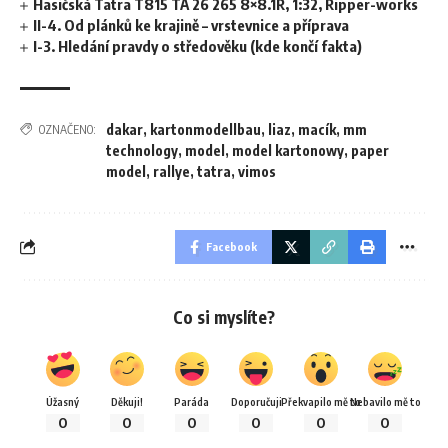
Hasičská Tatra T815 TA 26 265 8×8.1R, 1:32, Ripper-works
II-4. Od plánků ke krajině – vrstevnice a příprava
I-3. Hledání pravdy o středověku (kde končí fakta)
dakar
,
kartonmodellbau
,
liaz
,
macík
,
mm
OZNAČENO:
technology
,
model
,
model kartonowy
,
paper
model
,
rallye
,
tatra
,
vimos
Facebook
Co si myslíte?
Úžasný
Děkuji!
Paráda
Doporučuji
Překvapilo mě to
Nebavilo mě to
0
0
0
0
0
0