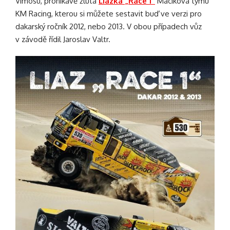
Vimosu, pronikavě žlutá
Liazka „Race 1“
Macíkova týmu
KM Racing, kterou si můžete sestavit buď ve verzi pro
dakarský ročník 2012, nebo 2013. V obou případech vůz
v závodě řídil Jaroslav Valtr.