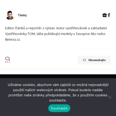
Timmy
Editor článků a reportér z výstav. Autor vystřihovánek a zakladatel
Vystřihovánky TOM, dále publikující modely v časopise Abc nebo
Betexa.cz.
Okomentujte
Betexa-magazin.cz
>
Blog
>
Grand Prix
>
Grand Prix - hlasování
>
GRAND PRIX 2025 – ZÁVĚREČNÉ FINÁLE
Užíváme cookies, abychom vám zajistili co možná nejsnadnější
použití našich webových stránek. Pokud budete nadále
GRAND PRIX
GRAND PRIX - HLASOVÁNÍ
prohlížet naše stránky předpokládáme, že s použitím cookies
MODELÁŘSKÉ AKTUALITY
OSTATNÍ
souhlasíte.
GRAND PRIX 2025 – ZÁVĚREČNÉ
Souhlasím
FINÁLE