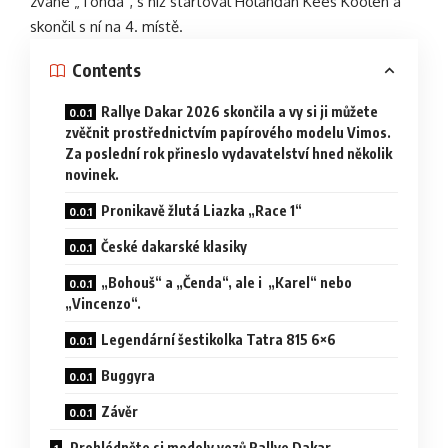
zvané „Tonda“, s níž startoval Holanďan Kees Koolen a
skončil s ní na 4. místě.
Contents
Rallye Dakar 2026 skončila a vy si ji můžete
zvěčnit prostřednictvím papírového modelu Vimos.
Za poslední rok přineslo vydavatelství hned několik
novinek.
Pronikavě žlutá Liazka „Race 1“
České dakarské klasiky
„Bohouš“ a „Čenda“, ale i „Karel“ nebo
„Vincenzo“.
Legendární šestikolka Tatra 815 6×6
Buggyra
Závěr
Prohlédněte si modely vozů Rallye Dakar