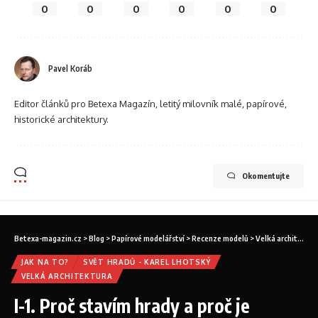
0
0
0
0
0
0
Pavel Koráb
Editor článků pro Betexa Magazín, letitý milovník malé, papírové,
historické architektury.
Okomentujte
Betexa-magazin.cz
>
Blog
>
Papírové modelářství
>
Recenze modelů
>
Velká architektura
JAK NA TO?
SVĚT HRADŮ - KAREL LHOTSKÝ
VELKÁ ARCHITEKTURA
I-1. Proč stavím hrady a proč je