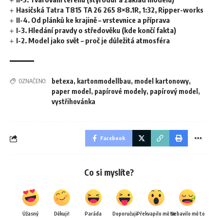
Hasičská Tatra T815 TA 26 265 8×8.1R, 1:32, Ripper-works
II-4. Od plánků ke krajině – vrstevnice a příprava
I-3. Hledání pravdy o středověku (kde končí fakta)
I-2. Model jako svět – proč je důležitá atmosféra
betexa
,
kartonmodellbau
,
model kartonowy
,
OZNAČENO:
paper model
,
papírové modely
,
papírový model
,
vystřihovánka
Facebook
Co si myslíte?
Úžasný
Děkuji!
Paráda
Doporučuji
Překvapilo mě to
Nebavilo mě to