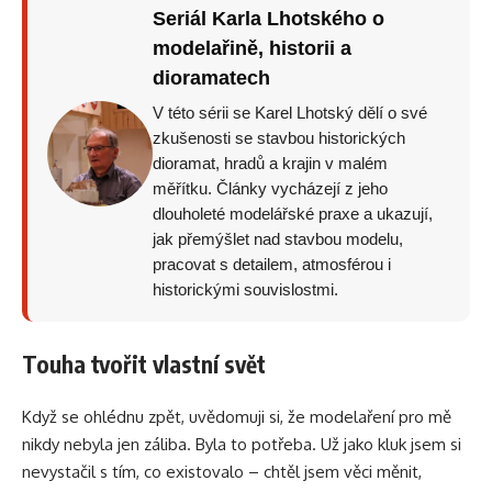
Seriál Karla Lhotského o
modelařině, historii a
dioramatech
V této sérii se Karel Lhotský dělí o své
zkušenosti se stavbou historických
dioramat, hradů a krajin v malém
měřítku. Články vycházejí z jeho
dlouholeté modelářské praxe a ukazují,
jak přemýšlet nad stavbou modelu,
pracovat s detailem, atmosférou i
historickými souvislostmi.
Touha tvořit vlastní svět
Když se ohlédnu zpět, uvědomuji si, že modelaření pro mě
nikdy nebyla jen záliba. Byla to potřeba. Už jako kluk jsem si
nevystačil s tím, co existovalo – chtěl jsem věci měnit,