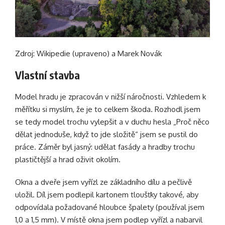
Zdroj: Wikipedie (upraveno) a Marek Novák
Vlastní stavba
Model hradu je zpracován v nižší náročnosti. Vzhledem k
měřítku si myslím, že je to celkem škoda. Rozhodl jsem
se tedy model trochu vylepšit a v duchu hesla „Proč něco
dělat jednoduše, když to jde složitě“ jsem se pustil do
práce. Záměr byl jasný: udělat fasády a hradby trochu
plastičtější a hrad oživit okolím.
Okna a dveře jsem vyřízl ze základního dílu a pečlivě
uložil. Díl jsem podlepil
kartonem tloušťky
takové, aby
odpovídala požadované hloubce špalety (používal jsem
1,0 a 1,5 mm). V místě okna jsem podlep vyřízl a nabarvil