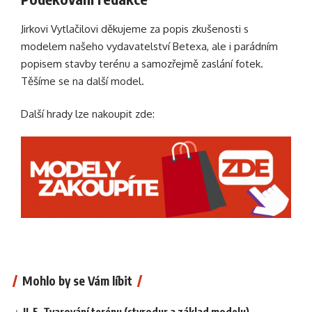
Jirkovi Vytlačilovi děkujeme za popis zkušenosti s
modelem našeho vydavatelství Betexa, ale i parádním
popisem stavby terénu a samozřejmě zaslání fotek.
Těšíme se na další model.
Další hrady lze nakoupit zde:
Mohlo by se Vám líbit
II-5. Tvarování terénu (styrodur a základ modelu)