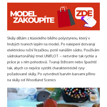
Skály dělám z klasického bílého polystyrenu, který v
hrubých tvarech lepím na model. Po nalepení dotvaruji
elektrickou ruční řezačkou, poté nanáším sádru. Používám
sádrokartonářský tmel UNIFLOT – netvrdne tak rychle a
práce je s ním pohodová. Tvaruji štětcem nebo špachtlí
tak, abych co nejvíce vystihl charakteristické rysy
požadované skály. Po vytvrdnutí barvím barvami přímo
na skály od Woodland Scenics