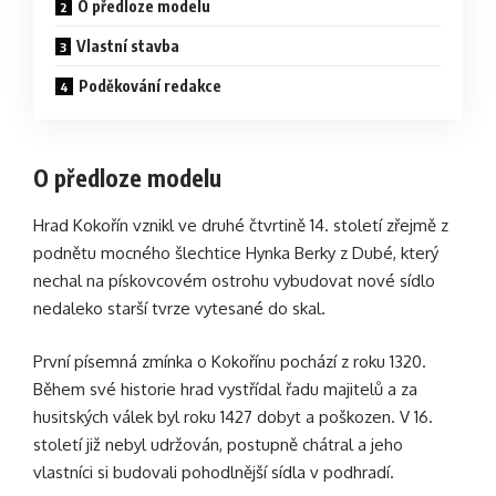
O předloze modelu
Vlastní stavba
Poděkování redakce
O předloze modelu
Hrad Kokořín vznikl ve druhé čtvrtině 14. století zřejmě z
podnětu mocného šlechtice Hynka Berky z Dubé, který
nechal na pískovcovém ostrohu vybudovat nové sídlo
nedaleko starší tvrze vytesané do skal.
První písemná zmínka o Kokořínu pochází z roku 1320.
Během své historie hrad vystřídal řadu majitelů a za
husitských válek byl roku 1427 dobyt a poškozen. V 16.
století již nebyl udržován, postupně chátral a jeho
vlastníci si budovali pohodlnější sídla v podhradí.