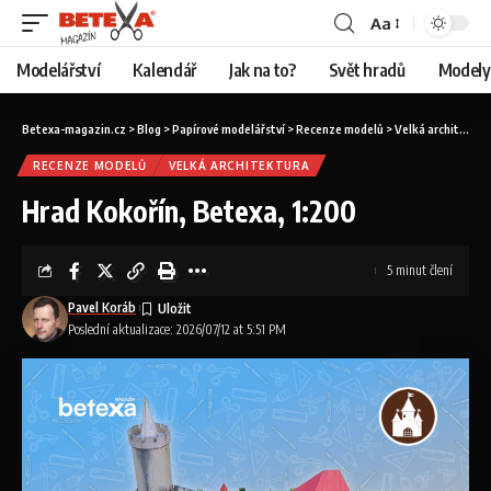
Aa
Modelářství
Kalendář
Jak na to?
Svět hradů
Modely 
Betexa-magazin.cz
>
Blog
>
Papírové modelářství
>
Recenze modelů
>
Velká architektura
RECENZE MODELŮ
VELKÁ ARCHITEKTURA
Hrad Kokořín, Betexa, 1:200
5 minut člení
Pavel Koráb
Poslední aktualizace: 2026/07/12 at 5:51 PM