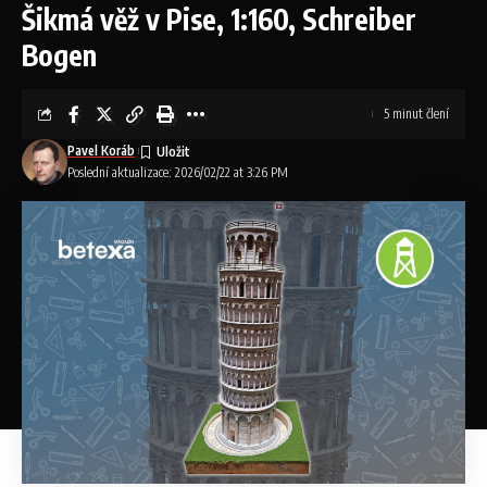
Šikmá věž v Pise, 1:160, Schreiber
Když jsem se po letech vrátil k modelaření naplno, už jsem
Bogen
nehledal jen technickou dokonalost. Zjistil jsem, že mě
nejvíc přitahuje krajina, atmosféra a příběh. Vlak, který jezdí z
5 minut člení
bodu A do bodu B, mě přestal zajímat. Ale hrad na skále,
zasazený do krajiny, ve kterém se „něco děje“ – ten mě
Pavel Koráb
Poslední aktualizace: 2026/02/22 at 3:26 PM
pohltil.
A právě v té chvíli přišlo rozhodnutí, které bylo pro moje
další modelaření zásadní:
Nebudu tvořit pro někoho jiného. Nebudu tvořit za peníze.
Možná to zní zvláštně. V době, kdy se téměř všechno
přepočítává na výkon, efektivitu a cenu, se to může zdát
jako krok stranou. Jenže pro mě to byla úleva.
Jednou jsem si zkusil spočítat, kolik vlastně moje modely
„stojí“. Ne materiál – ten je ve srovnání s časem
zanedbatelný. Myslím tím hodiny práce. Vyšlo mi, že pokud