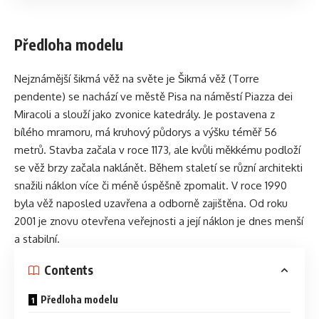
bych měl své modely prodávat za cenu, která by odpovídala
tomu, co do nich dávám, dostal bych se na částky, které by
Předloha modelu
byly pro většinu lidí nepřijatelné. A pokud bych cenu snížil,
abych se „vešel do reality“, znamenalo by to jediné: dělat
Nejznámější šikmá věž na světe je Šikmá věž (Torre
kompromisy. A právě to jsem nechtěl.
pendente) se nachází ve městě Pisa na náměstí Piazza dei
Svoboda bez kompromisů
Miracoli a slouží jako zvonice katedrály. Je postavena z
bílého mramoru, má kruhový půdorys a výšku téměř 56
metrů. Stavba začala v roce 1173, ale kvůli měkkému podloží
Kompromis je v modelaření nebezpečná věc. Začne
se věž brzy začala naklánět. Během staletí se různí architekti
nenápadně. Řeknete si: „Tady to stačí takhle.“ „Tohle už
snažili náklon více či méně úspěšně zpomalit. V roce 1990
nikdo nepozná.“ „Tohle zjednoduším.“ A najednou zjistíte, že
byla věž naposled uzavřena a odborně zajištěna. Od roku
už netvoříte podle své představy, ale podle času, ceny nebo
2001 je znovu otevřena veřejnosti a její náklon je dnes menší
očekávání někoho jiného.
a stabilní.
Tím by pro mě modelařina ztratila smysl.
Contents
Proto jsem se rozhodl jinak. Nechci být závislý na tom, jestli
se model „prodá“. Nechci přemýšlet, kolik hodin do něj ještě
Předloha modelu
můžu investovat. Nechci se ohlížet na to, co se líbí ostatním.