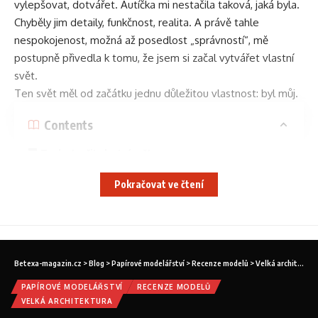
vylepšovat, dotvářet. Autíčka mi nestačila taková, jaká byla.
Chyběly jim detaily, funkčnost, realita. A právě tahle
nespokojenost, možná až posedlost „správností“, mě
postupně přivedla k tomu, že jsem si začal vytvářet vlastní
svět.
Ten svět měl od začátku jednu důležitou vlastnost: byl můj.
Contents
Touha tvořit vlastní svět
Když se z modelu stane příběh
Pokračovat ve čtení
Svoboda bez kompromisů
Modelařina jako místo, kam se vracím
Betexa-magazin.cz
>
Blog
>
Papírové modelářství
>
Recenze modelů
>
Velká architektura
PAPÍROVÉ MODELÁŘSTVÍ
RECENZE MODELŮ
VELKÁ ARCHITEKTURA
Když se z modelu stane příběh