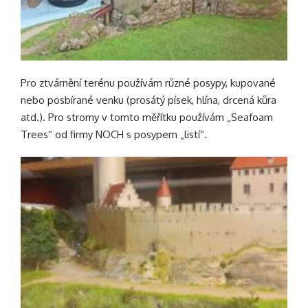
Pro ztvárnění terénu používám různé posypy, kupované
nebo posbírané venku (prosátý písek, hlína, drcená kůra
atd.). Pro stromy v tomto měřítku používám „Seafoam
Trees“ od firmy NOCH s posypem „listí“.