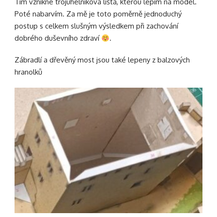
Tím vznikne trojúhelníková lišta, kterou lepím na model.
Poté nabarvím. Za mě je toto poměrně jednoduchý
postup s celkem slušným výsledkem při zachování
dobrého duševního zdraví
.
Zábradlí a dřevěný most jsou také lepeny z balzových
hranolků