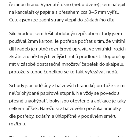
řezanou hranu. Vyříznuté okno (nebo dveře) jsem nalepil
na kancelářský papír a s přesahem cca 3–5 mm vyřízl.
Celek jsem ze zadní strany vlepil do základního dílu
Sílu hradeb jsem řešil obdobným způsobem, tady jsem
používal 2mm karton. Je potřeba počítat s tím, že vnitřní
díl hradeb je nutné rozměrově upravit, ve vnitřních rozích
zkrátit a u některých vnějších rohů prodloužit. Doporučuji
mít v zásobě dostatečné množství
čepelek do skalpelu
,
protože s tupou čepelkou se to fakt vyřezávat nedá.
Schody jsou udělány z balzových hranolků, protože se mi
nelíbí ohýbané papírové stupně. Ne vždy se povedou
přesně „naohýbat“, boky jsou otevřené a aplikace je taky
celkem oříšek. Nařežu si z balzového prkénka hranolky
dle potřeby, zkrátím a úhlopříčně v podélném směru
rozříznu.