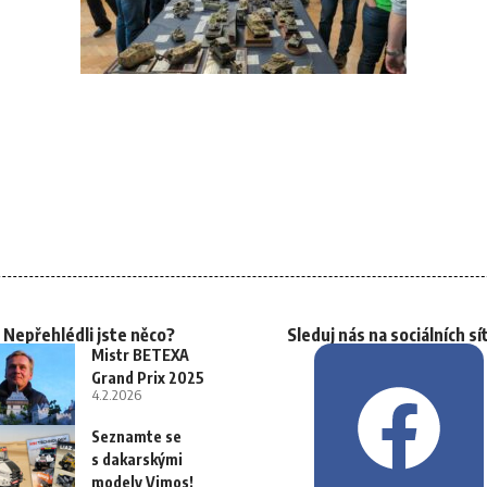
Nepřehlédli jste něco?
Sleduj nás na sociálních sí
Mistr BETEXA
Grand Prix 2025
4.2.2026
Seznamte se
s dakarskými
modely Vimos!