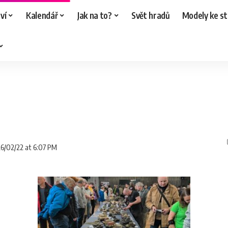
ví
Kalendář
Jak na to?
Svět hradů
Modely ke st
26/02/22 at 6:07 PM