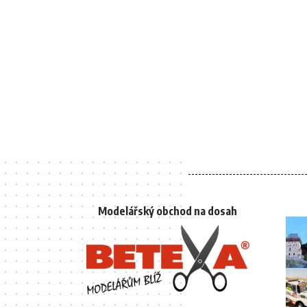
Modelářský obchod na dosah