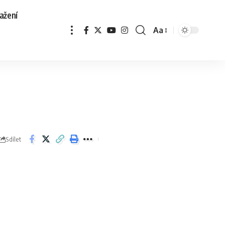
ažení
Aa
Sdílet