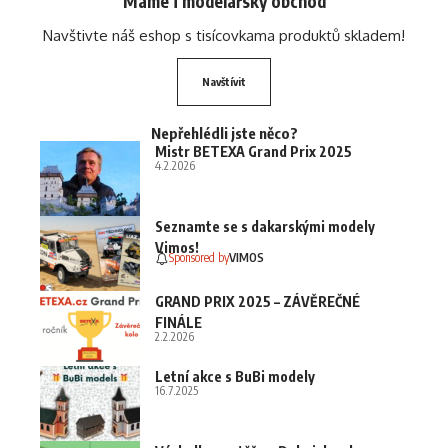
Máme i modelářský obchod
Navštivte náš eshop s tisícovkama produktů skladem!
Navštívit
Nepřehlédli jste něco?
Mistr BETEXA Grand Prix 2025
4.2.2026
Seznamte se s dakarskými modely
Vimos!
Sponsored by
VIMOS
GRAND PRIX 2025 – ZÁVĚREČNÉ
FINÁLE
2.2.2026
Letní akce s BuBi modely
16.7.2025