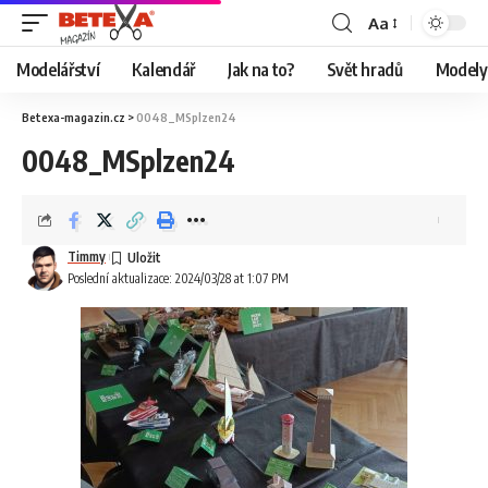
Aa
Modelářství
Kalendář
Jak na to?
Svět hradů
Modely 
Betexa-magazin.cz
>
0048_MSplzen24
0048_MSplzen24
Timmy
Poslední aktualizace: 2024/03/28 at 1:07 PM