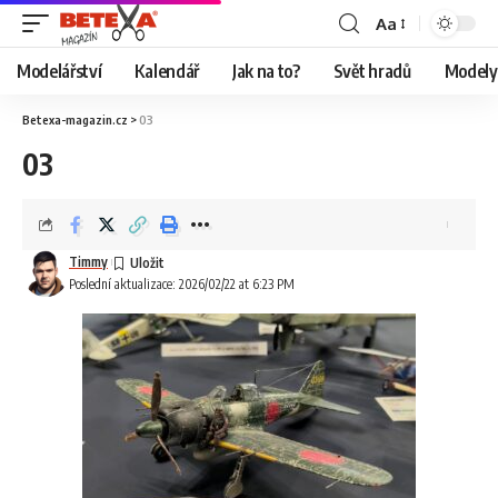
Aa
Modelářství
Kalendář
Jak na to?
Svět hradů
Modely 
Betexa-magazin.cz
>
03
03
Timmy
Poslední aktualizace: 2026/02/22 at 6:23 PM