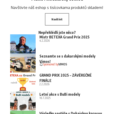
Navštivte náš eshop s tisícovkama produktů skladem!
Navštívit
Nepřehlédli jste něco?
Mistr BETEXA Grand Prix 2025
4.2.2026
Seznamte se s dakarskými modely
Vimos!
Sponsored by
VIMOS
GRAND PRIX 2025 – ZÁVĚREČNÉ
FINÁLE
2.2.2026
Letní akce s BuBi modely
16.7.2025
Výsledky soutěže s Dubajskou karosou